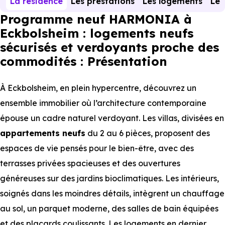
La résidence
Les prestations
Les logements
Le 
Programme neuf HARMONIA à
Eckbolsheim : logements neufs
sécurisés et verdoyants proche des
commodités : Présentation
À Eckbolsheim, en plein hypercentre, découvrez un
ensemble immobilier où l’architecture contemporaine
épouse un cadre naturel verdoyant. Les villas, divisées en
appartements
neufs
du 2 au 6 pièces, proposent des
espaces de vie pensés pour le bien-être, avec des
terrasses privées spacieuses et des ouvertures
généreuses sur des jardins bioclimatiques. Les intérieurs,
soignés dans les moindres détails, intègrent un chauffage
au sol, un parquet moderne, des salles de bain équipées
et des placards coulissants. Les logements en dernier