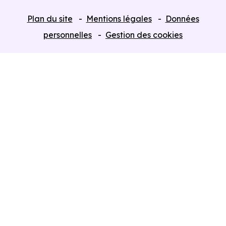
Tous nos Programmes neufs
Plan du site
Mentions légales
Données
Programmes neufs Dispositif Jeanbrun
personnelles
Gestion des cookies
Retour