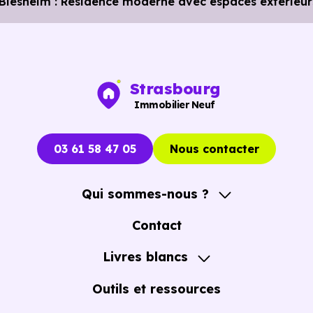
iesheim : Résidence moderne avec espaces extérieur
Strasbourg
Immobilier Neuf
03 61 58 47 05
Nous contacter
Qui sommes-nous ?
A propos
Contact
Notre Accompagnement
Livres blancs
Notre Expertise
Guide de l'Achat immobilier neuf en VEFA
Outils et ressources