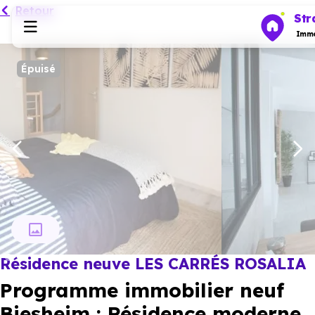
Retour
Str
Immo
Épuisé
Programmes neufs
Habiter
Investir
Actualités
Résidence neuve LES CARRÉS ROSALIA
Ressources
Programme immobilier neuf
Financer
Biesheim : Résidence moderne