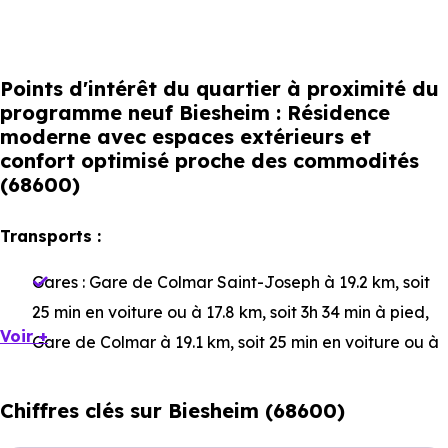
Points d'intérêt du quartier à proximité du
programme neuf Biesheim : Résidence
moderne avec espaces extérieurs et
confort optimisé proche des commodités
(68600)
Transports :
Gares :
Gare de Colmar Saint-Joseph
à 19.2 km, soit
25 min en voiture ou à 17.8 km, soit 3h 34 min à pied
,
Voir +
Gare de Colmar
à 19.1 km, soit 25 min en voiture ou à
17.7 km, soit 3h 33 min à pied
,
Gare de Colmar
Mésanges
à 19.5 km, soit 26 min en voiture ou à 18.7
Chiffres clés sur Biesheim (68600)
km, soit 3h 45 min à pied
.