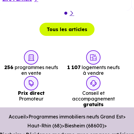
km, soit 8 min en voiture ou à 4.2 km, soit 51 min à
pied
.
Poste :
La Poste Neuf Brisach
à 4.2 km, soit 7 min e
Tous les articles
voiture ou à 3.8 km, soit 46 min à pied
.
Bibliothèque :
Bibliotheque Municipale
à 5 km, soit 8
min en voiture ou à 4.2 km, soit 50 min à pied
.
256
programmes neufs
1 107
logements neufs
en vente
à vendre
Prix direct
Conseil et
Promoteur
accompagnement
gratuits
Accueil
Programmes immobiliers neufs Grand Est
Haut-Rhin (68)
Biesheim (68600)