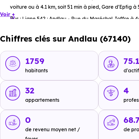
voiture ou à 4.1 km, soit 51 min à pied
,
Gare d'Epfig
à 
Voir +
Bus :
Ligne 542 : Andlau - Rue du Maréchal Joffre
à 4
Andlau - Mairie
à 571 m, soit 1 min en voiture ou à 571
Chiffres clés sur Andlau (67140)
Tramway :
non disponible
.
Métro :
non disponible
.
1759
75.
RER :
non disponible
.
habitants
d'actif
Autoroutes :
A35 - Goxwiller - Valff Sortie 12
à 10.6 km,
Sortie 16
à 19.6 km, soit 17 min en voiture ou à 14.1 km,
32
4
appartements
profes
Ecoles :
0
68.
Crèche :
de revenu moyen net /
de pro
Les Petits Barr'bouilleurs
à 4.4 km, soit 8 min en v
foyer