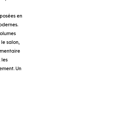
oposées en
odernes.
 volumes
le salon,
lémentaire
 les
gement. Un