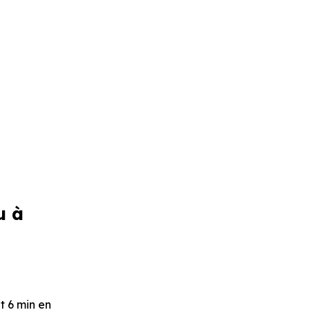
u à
it 6 min en