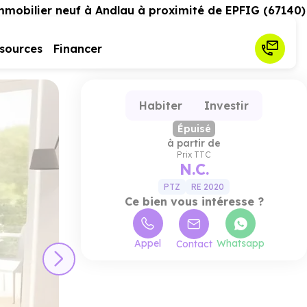
mobilier neuf à Andlau à proximité de EPFIG (67140)
sources
Financer
Habiter
Investir
Épuisé
à partir de
Prix TTC
N.C.
PTZ
RE 2020
Ce bien vous intéresse ?
Appel
Whatsapp
Contact