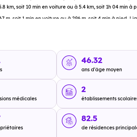
5.8 km, soit 10 min en voiture ou à 5.4 km, soit 1h 04 min à 
67 m, soit 1 min en voiture ou à 296 m, soit 4 min à pied
,
Lig
 m, soit 7 min à pied
.
1
46.32
s
ans d'âge moyen
 soit 11 min en voiture ou à 9.1 km, soit 1h 50 min à pied
,
A3
 soit 2h 49 min à pied
.
2
sions médicales
établissements scolaire
7
82.5
priétaires
de résidences principal
oiture ou à 4 km, soit 49 min à pied
.