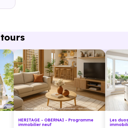
ntours
 km, soit 2h
HERITAGE - OBERNAI - Programme
Les duo
immobilier neuf
immobili