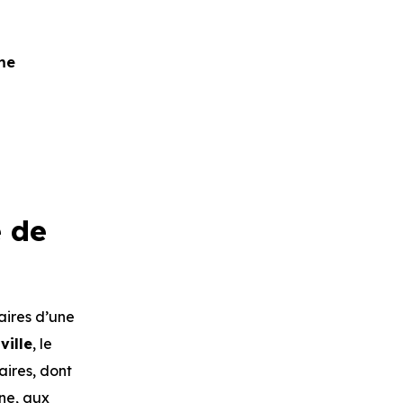
me
 de
taires d’une
ville
, le
aires, dont
ne, aux