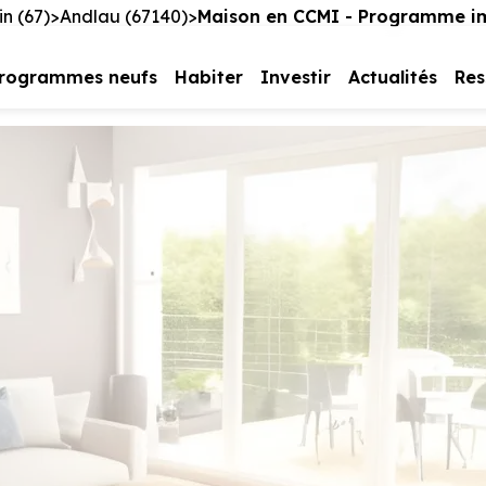
n (67)
Andlau (67140)
Maison en CCMI - Programme im
rogrammes neufs
Habiter
Investir
Actualités
Res
e vous intéresse
us contacter