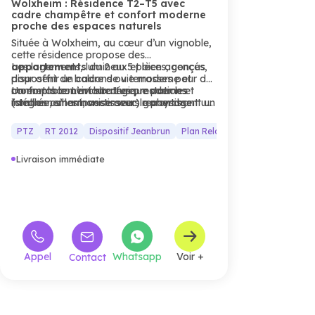
Wolxheim : Résidence T2–T5 avec
cadre champêtre et confort moderne
proche des espaces naturels
Située à Wolxheim, au cœur d’un vignoble,
cette résidence propose des
appartements
Les logements, lumineux et bien agencés,
du 2 au 5 pièces, conçus
pour offrir un cadre de vie moderne et
disposent de balcons ou terrasses pour des
confortable. L’architecture, moderne et
moments conviviaux. Les prestations
Un emplacement stratégique pour les
intégrée, s’harmonise avec le paysage
(stationnement, ascenseur) garantissent un
familles ou les investisseurs recherchant un
champêtre.
confort optimal.
habitat neuf moderne et bien desservi.
PTZ
RT 2012
Dispositif Jeanbrun
Plan Relance Logement
Livraison immédiate
Appel
Whatsapp
Voir +
Contact