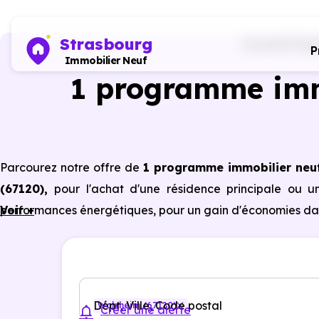
Strasbourg
Accueil
Prog
P
Immobilier Neuf
1 programme imm
Parcourez notre offre de
1 programme immobilier neu
(67120)
,
pour l'achat d'une résidence principale ou u
performances énergétiques, pour un gain d'économies dan
Voir +
Dépt, Ville, Code postal
Wolxheim (67120)
Créer une alerte