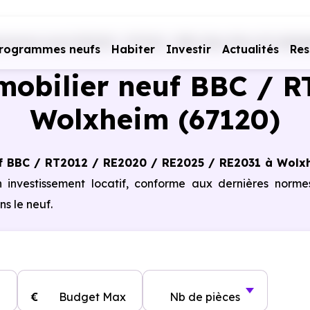
rammes neufs RE2020 - RT2012 - BBC
Bas-Rhin (67)
Wolx
rogrammes neufs
Habiter
Investir
Actualités
Res
obilier neuf BBC / R
Wolxheim (67120)
f BBC / RT2012 / RE2020 / RE2025 / RE2031 à Wolx
n investissement locatif, conforme aux dernières norm
s le neuf.
€
Budget Max
Nb de pièces