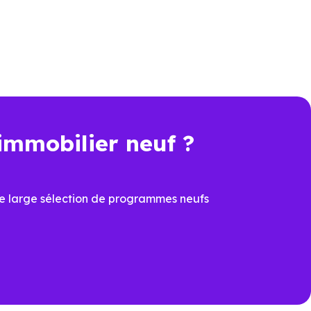
 performance et de conception.
r Neuf Strasbourg
connaissent
r les programmes et à identifier
ipale ou d’un investissement.
immobilier neuf ?
n plus déterminant, acheter un
véritable avantage.
e large sélection de programmes neufs
 de sécuriser la valeur du bien
tte dimension devient un élément