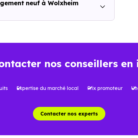
mes peuvent être significatives, notamment en matière de
 logement neuf à Wolxheim
gnement local est essentiel.
Nos conseillers Immobilie
ficités. Ils vous aident à décrypter les projets, à compare
lement à votre projet, qu’il s’agisse d’une résidence princ
t aujourd’hui… et demain
ontacter nos conseillers en 
la performance énergétique devient un critère de plus e
E2020,
et anticipant les évolutions futures, constitue un 
its
Expertise du marché local
Prix promoteur
Un
énéficier d’un meilleur confort au quotidien, mais aussi
7120),
où l’attractivité peut varier selon les secteurs, ce
Contacter nos experts
mobiliers neufs à Wolxheim (67120)