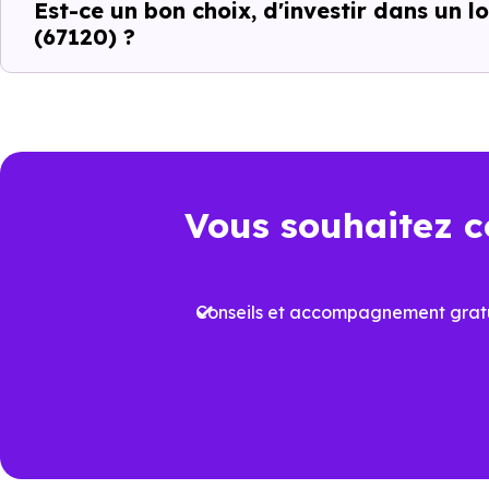
différences entre les program
Est-ce un bon choix, d'investir dans un
(67120) ?
C’est pour cela que l’accompa
Wolxheim (67120)
et ses spéci
les biens qui correspondent réel
Un choix pertinen
Vous souhaitez c
Dans un marché immobilier où 
logement neuf conforme à la
R
Conseils et accompagnement gratu
Cela permet non seulement de b
dans le temps. À
Wolxheim (6
clé de différenciation.
Voir tous nos
programmes im