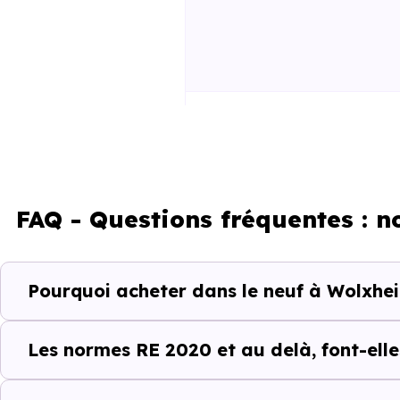
RE2025 et RE2031
FAQ - Questions fréquentes : 
Pourquoi acheter dans le neuf à Wolxhei
Un projet immobili
Acheter un bien immobilier à
W
Les normes RE 2020 et au delà, font-elle
quartiers, les dynamiques loc