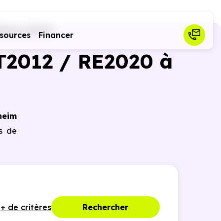
heim (67120)
sources
Financer
T2012 / RE2020 à
heim
es de
+ de critères
Rechercher