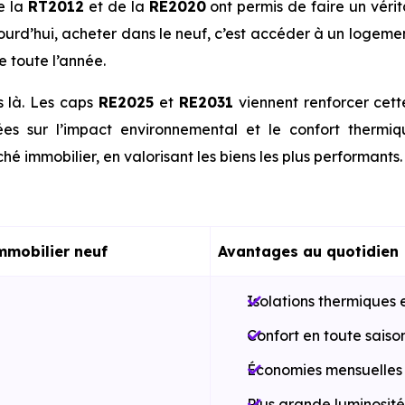
e la
RT2012
et de la
RE2020
ont permis de faire un véri
jourd’hui, acheter dans le neuf, c’est accéder à un logeme
e toute l’année.
s là. Les caps
RE2025
et
RE2031
viennent renforcer cet
es sur l’impact environnemental et le confort thermi
hé immobilier, en valorisant les biens les plus performants.
mmobilier neuf
Avantages au quotidien
Isolations thermiques 
Confort en toute saiso
Économies mensuelles s
Plus grande luminosité