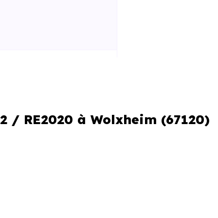
 la construction
iques améliorées
al réduit
12 / RE2020 à Wolxheim (67120)
le locale
me. C’est aussi comprendre les
neufs ne se valent pas, et les