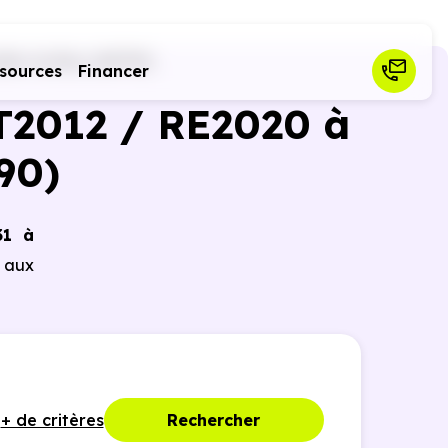
ller-le-Bas (68790)
sources
Financer
T2012 / RE2020 à
90)
31 à
e aux
+ de critères
Rechercher