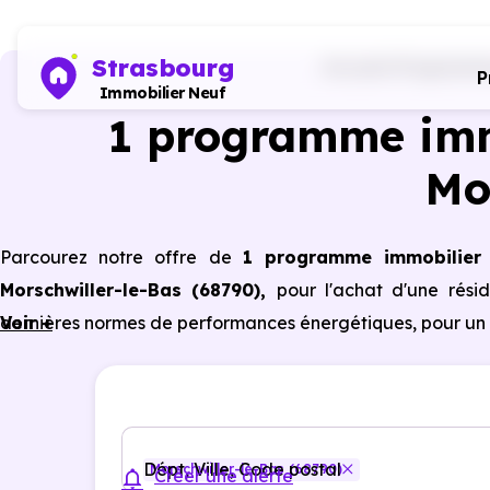
Strasbourg
Accueil
Programmes
P
Immobilier Neuf
1 programme imm
Mo
Parcourez notre offre de
1 programme immobilier
Morschwiller-le-Bas (68790)
,
pour l'achat d'une rési
dernières normes de performances énergétiques, pour un 
Voir +
Dépt, Ville, Code postal
Morschwiller-le-Bas (68790)
Créer une alerte