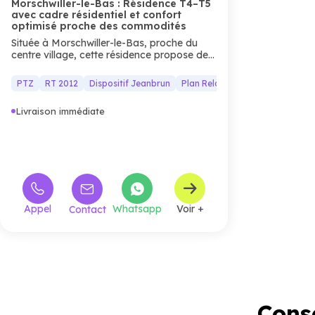
Morschwiller-le-Bas : Résidence T4–T5
avec cadre résidentiel et confort
optimisé proche des commodités
Située à Morschwiller-le-Bas, proche du
centre village, cette résidence propose des
appartements
du
T4
au
T5
, conçus pour
offrir un cadre de vie moderne et
PTZ
RT 2012
Dispositif Jeanbrun
Plan Relance Logement
confortable. Les jardins privatifs et les
prestations (terrasses, parking sécurisé)
Livraison immédiate
créent un ensemble harmonieux, idéal pour
les familles ou les investisseurs recherchant
un habitat neuf alliant
qualité de vie
et
proximité
des services.
Appel
Whatsapp
Voir +
Contact
Conse