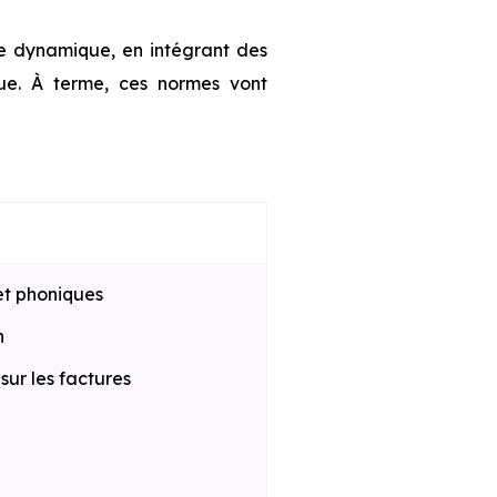
te dynamique, en intégrant des
que. À terme, ces normes vont
et phoniques
n
ur les factures