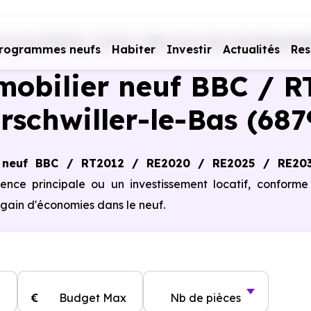
 neufs RE2020 - RT2012 - BBC
Haut-Rhin (68)
Morschwi
rogrammes neufs
Habiter
Investir
Actualités
Res
obilier neuf BBC / R
rschwiller-le-Bas (687
 neuf BBC / RT2012 / RE2020 / RE2025 / RE20
dence principale ou un investissement locatif, conform
gain d'économies dans le neuf.
€
Budget Max
Nb de pièces