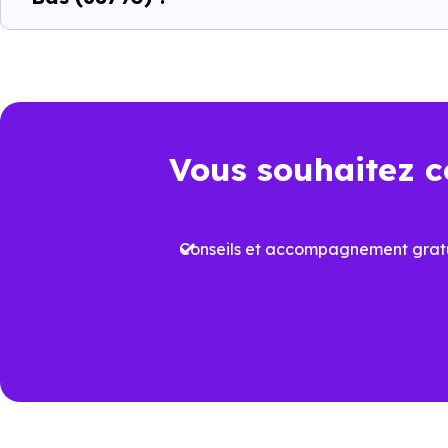
C’est pour cela que l’accompa
Morschwiller-le-Bas (68790)
à identifier les biens qui cor
investissement.
Vous souhaitez c
Un choix pertinen
Dans un marché immobilier où 
Conseils et accompagnement gratu
logement neuf conforme à la
R
Cela permet non seulement de b
dans le temps. À
Morschwiller
un élément clé de différenciati
Voir tous nos
programmes imm