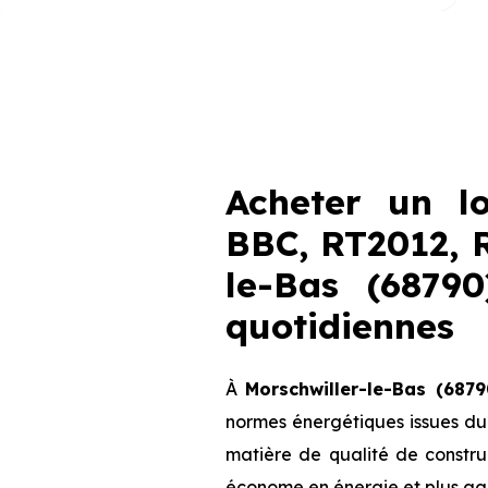
Acheter un l
BBC, RT2012, 
le-Bas (6879
quotidiennes
À
Morschwiller-le-Bas (6879
normes énergétiques issues d
matière de qualité de construc
économe en énergie et plus agr