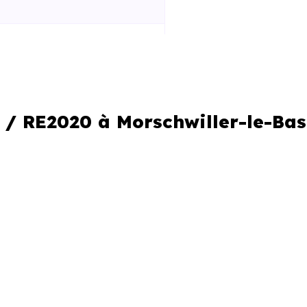
 la construction
iques améliorées
al réduit
 / RE2020 à Morschwiller-le-Bas
le locale
ir un programme. C’est aussi
es logements neufs ne se valent
n matière de performance et de