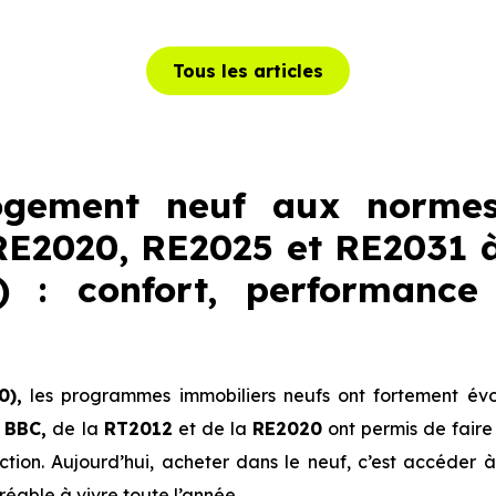
Tous les articles
ogement neuf aux normes
RE2020, RE2025 et RE2031 à
0) : confort, performance
0),
les programmes immobiliers neufs ont fortement évo
u
BBC,
de la
RT2012
et de la
RE2020
ont permis de faire
tion. Aujourd’hui, acheter dans le neuf, c’est accéder 
éable à vivre toute l’année.