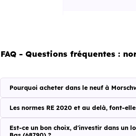
RE2025 et RE2031
FAQ - Questions fréquentes : n
Un projet immobili
Pourquoi acheter dans le neuf à Morschw
Acheter un bien immobilier 
comprendre les quartiers, les 
Les normes RE 2020 et au delà, font-elle
pas, et les différences entre
conception.
Est-ce un bon choix, d'investir dans un 
Bas (68790) ?