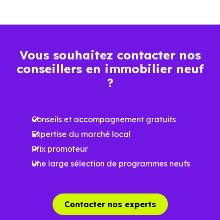
factures
Plus grande
luminosité
Vous souhaitez contacter nos
Espaces ouverts
conseillers en immobilier neuf
…
?
Meilleures exigences
à la construction
Conseils et accompagnement gratuits
Expertise du marché local
Performances
Prix promoteur
énergétiques
Une large sélection de programmes neufs
améliorées
RE2025 et RE2031
Impact
environnemental
Contacter nos experts
réduit