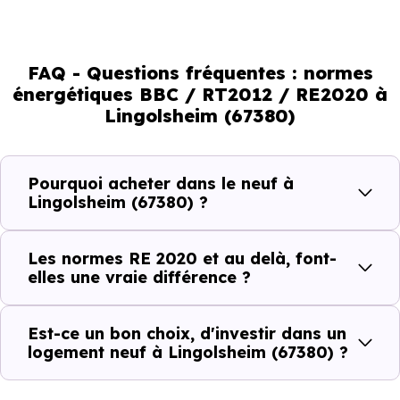
environnemental et le confort thermique. À terme, ces
normes vont continuer à transformer le marché
immobilier, en valorisant les biens les plus performants.
FAQ - Questions fréquentes : normes
énergétiques BBC / RT2012 / RE2020 à
En résumé :
Lingolsheim (67380)
Normes énergétiques de
Avantages au quotidien
Pourquoi acheter dans le neuf à
l’immobilier neuf
Lingolsheim (67380) ?
Isolations thermiques
Les normes RE 2020 et au delà, font-
et phoniques
elles une vraie différence ?
Confort en toute
saison
Est-ce un bon choix, d'investir dans un
logement neuf à Lingolsheim (67380) ?
Économies
mensuelles sur les
BBC, RT2012, RE2020