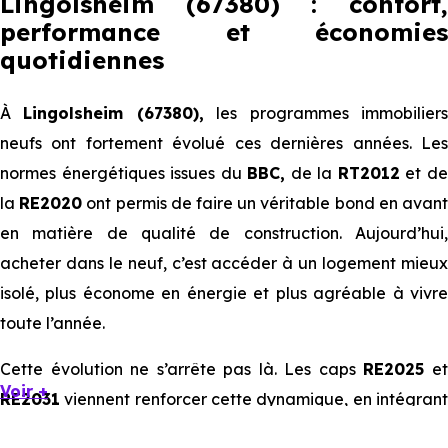
Lingolsheim (67380) : confort,
performance et économies
quotidiennes
À
Lingolsheim (67380),
les programmes immobilier
neufs ont fortement évolué ces dernières années. Les
normes énergétiques issues du
BBC,
de la
RT2012
et d
la
RE2020
ont permis de faire un véritable bond en avan
en matière de qualité de construction. Aujourd’hui,
acheter dans le neuf, c’est accéder à un logement mieux
isolé, plus économe en énergie et plus agréable à vivre
toute l’année.
Cette évolution ne s’arrête pas là. Les caps
RE2025
e
Voir +
RE2031
viennent renforcer cette dynamique, en intégrant
des exigences encore plus poussées sur l’impact