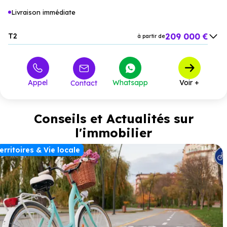
Livraison immédiate
209 000 €
T2
à partir de
375 000 €
T4
à partir de
574 000 €
T5
à partir de
Appel
Whatsapp
Voir +
Contact
Conseils et Actualités sur
l'immobilier
erritoires & Vie locale