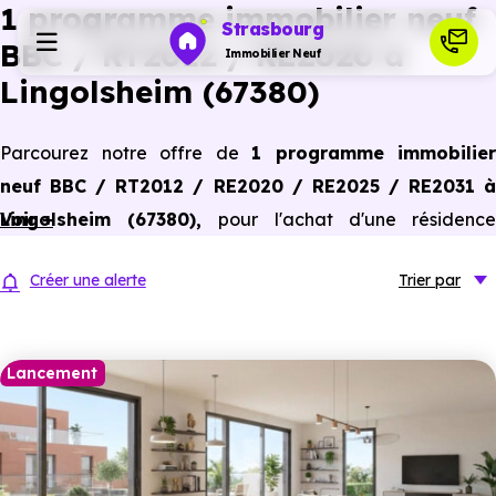
1 programme immobilier neuf
Strasbourg
BBC / RT2012 / RE2020 à
Immobilier Neuf
Lingolsheim (67380)
Programmes neufs
Parcourez notre offre de
1 programme immobilier
neuf BBC / RT2012 / RE2020 / RE2025 / RE2031 à
Habiter
Lingolsheim (67380)
Voir +
,
pour l'achat d'une résidenc
principale ou un investissement locatif, conforme aux
Investir
Créer une alerte
Trier
par
dernières normes de performances énergétiques, pour un
gain d'économies dans le neuf.
Actualités
Lancement
Ressources
Financer