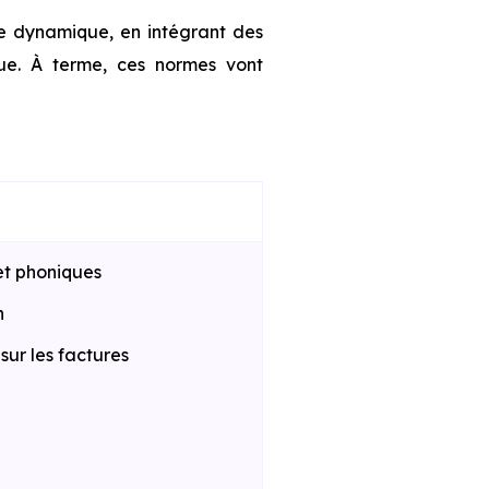
te dynamique, en intégrant des
que. À terme, ces normes vont
et phoniques
n
ur les factures