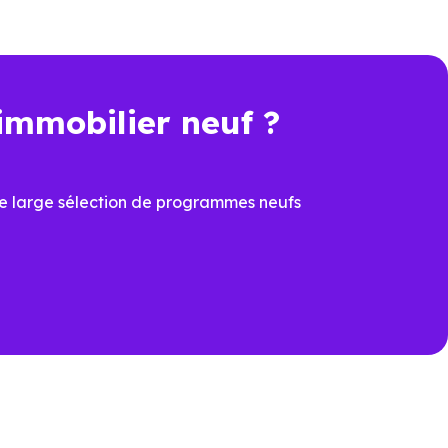
ipale ou d’un investissement.
immobilier neuf ?
n plus déterminant, acheter un
véritable avantage.
e large sélection de programmes neufs
 de sécuriser la valeur du bien
tte dimension devient un élément