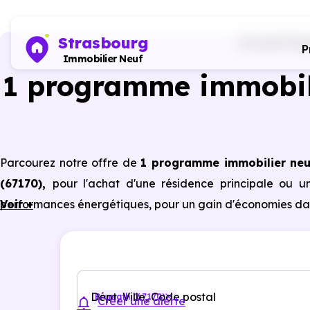
Strasbourg
Accueil
Prog
P
Immobilier Neuf
1 programme immobil
Parcourez notre offre de
1 programme immobilier ne
(67170)
,
pour l'achat d'une résidence principale ou u
performances énergétiques, pour un gain d'économies dan
Voir +
Dépt, Ville, Code postal
Brumath (67170)
Créer une alerte