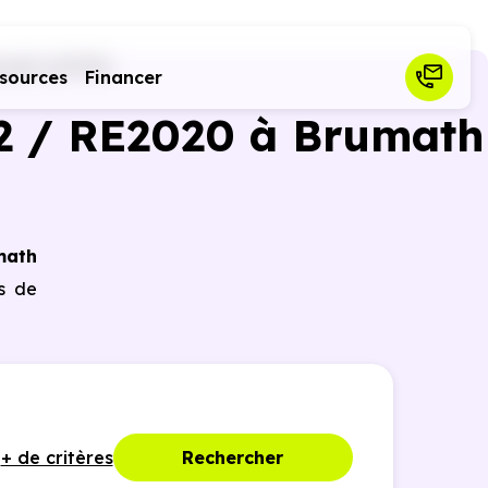
math (67170)
sources
Financer
2 / RE2020 à Brumath
math
es de
+ de critères
Rechercher