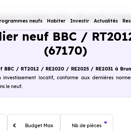
rammes neufs RE2020 - RT2012 - BBC
Bas-Rhin (67)
Bru
rogrammes neufs
Habiter
Investir
Actualités
Res
ier neuf BBC / RT201
(67170)
uf BBC / RT2012 / RE2020 / RE2025 / RE2031 à Bru
n investissement locatif, conforme aux dernières norm
s le neuf.
€
Budget Max
Nb de pièces