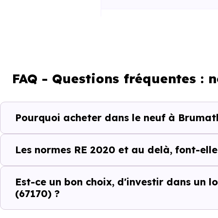
RE2025 et RE2031
FAQ - Questions fréquentes :
Pourquoi acheter dans le neuf à Brumath
Un projet immobili
Acheter un bien immobilier à
Les normes RE 2020 et au delà, font-elle
quartiers, les dynamiques loc
différences entre les program
Est-ce un bon choix, d'investir dans un
(67170) ?
C’est pour cela que l’accompa
Brumath (67170)
et ses spécif