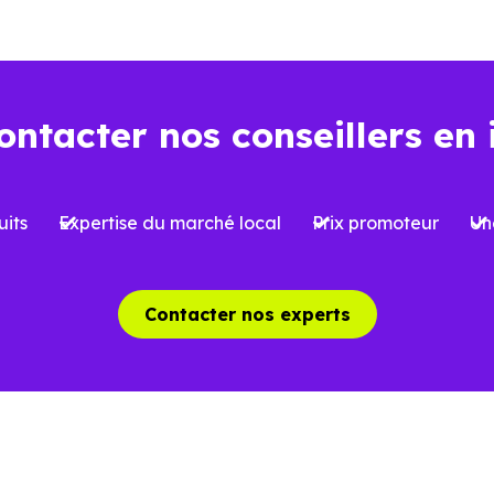
lement à votre projet, qu’il s’agisse d’une résidence princ
t aujourd’hui… et demain
ontacter nos conseillers en 
la performance énergétique devient un critère de plus e
E2020,
et anticipant les évolutions futures, constitue un 
its
Expertise du marché local
Prix promoteur
Un
énéficier d’un meilleur confort au quotidien, mais aussi
170),
où l’attractivité peut varier selon les secteurs, ce
Contacter nos experts
mobiliers neufs à Brumath (67170)