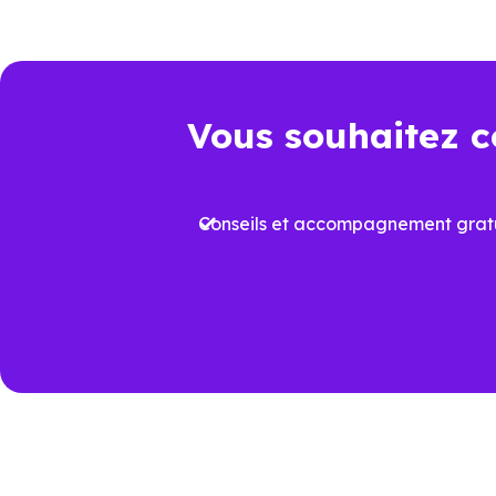
les biens qui correspondent réel
Un choix pertinen
Vous souhaitez c
Dans un marché immobilier où 
logement neuf conforme à la
R
Conseils et accompagnement gratu
Cela permet non seulement de b
dans le temps. À
Brumath (67
clé de différenciation.
Voir tous nos
programmes im