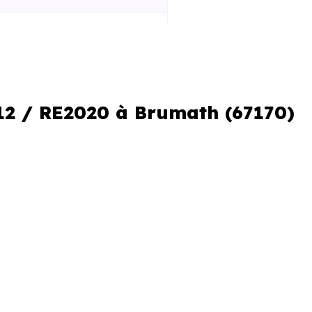
 la construction
iques améliorées
al réduit
12 / RE2020 à Brumath (67170)
le locale
e. C’est aussi comprendre les
neufs ne se valent pas, et les
 performance et de conception.
r Neuf Strasbourg
connaissent
r les programmes et à identifier