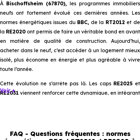
À
Bischoffsheim (67870),
les programmes immobiliers
neufs ont fortement évolué ces dernières années. Les
normes énergétiques issues du
BBC,
de la
RT2012
et d
la
RE2020
ont permis de faire un véritable bond en avan
en matière de qualité de construction. Aujourd’hui,
acheter dans le neuf, c’est accéder à un logement mieux
isolé, plus économe en énergie et plus agréable à vivre
toute l’année.
Cette évolution ne s’arrête pas là. Les caps
RE2025
e
Voir +
RE2031
viennent renforcer cette dynamique, en intégrant
des exigences encore plus poussées sur l’impact
environnemental et le confort thermique. À terme, ces
normes vont continuer à transformer le marché
immobilier, en valorisant les biens les plus performants.
FAQ - Questions fréquentes : normes