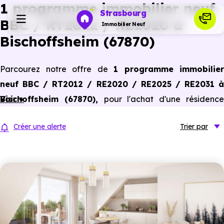
1 programme immobilier neuf
Strasbourg
BBC / RT2012 / RE2020 à
Immobilier Neuf
Bischoffsheim (67870)
Programmes neufs
Parcourez notre offre de
1 programme immobilier
neuf BBC / RT2012 / RE2020 / RE2025 / RE2031 à
Habiter
Bischoffsheim (67870)
Voir +
,
pour l'achat d'une résidenc
principale ou un investissement locatif, conforme aux
Investir
Créer une alerte
Trier
par
dernières normes de performances énergétiques, pour un
gain d'économies dans le neuf.
Actualités
Ressources
Financer