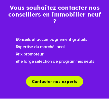
Espaces ouverts
Vous souhaitez contacter nos
…
conseillers en immobilier neuf
?
Meilleures exigences
à la construction
Conseils et accompagnement gratuits
Performances
Expertise du marché local
énergétiques
Prix promoteur
améliorées
RE2025 et RE2031
Une large sélection de programmes neufs
Impact
environnemental
réduit
Contacter nos experts
…