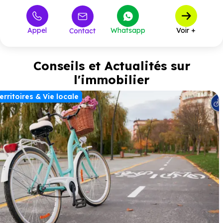
Appel
Whatsapp
Voir +
Contact
Conseils et Actualités sur
l'immobilier
erritoires & Vie locale