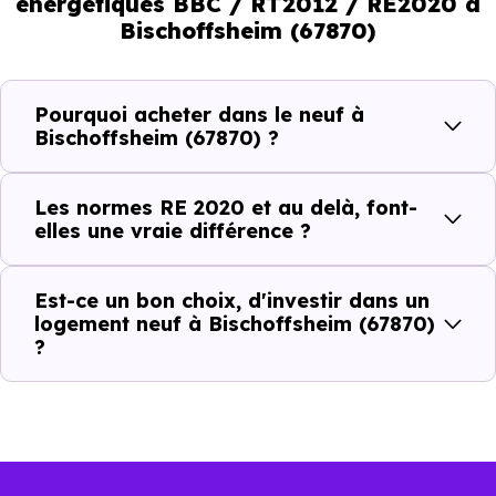
énergétiques BBC / RT2012 / RE2020 à
En résumé :
Bischoffsheim (67870)
Normes énergétiques de
Avantages au quotidien
Pourquoi acheter dans le neuf à
l’immobilier neuf
Bischoffsheim (67870) ?
Isolations thermiques
Les normes RE 2020 et au delà, font-
et phoniques
elles une vraie différence ?
Confort en toute
saison
Est-ce un bon choix, d'investir dans un
logement neuf à Bischoffsheim (67870)
Économies
?
mensuelles sur les
BBC, RT2012, RE2020
factures
Plus grande
luminosité