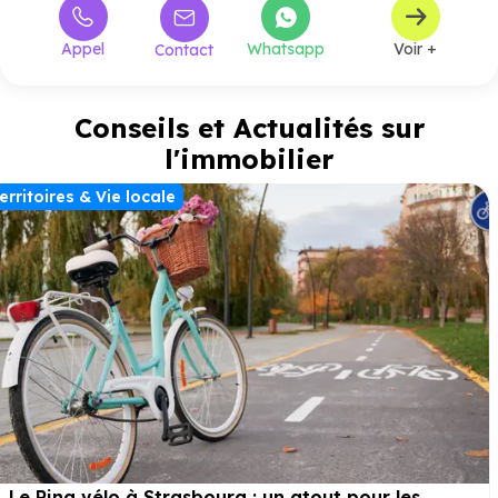
Appel
Whatsapp
Voir +
Contact
Conseils et Actualités sur
l'immobilier
erritoires & Vie locale
Le Ring vélo à Strasbourg : un atout pour les