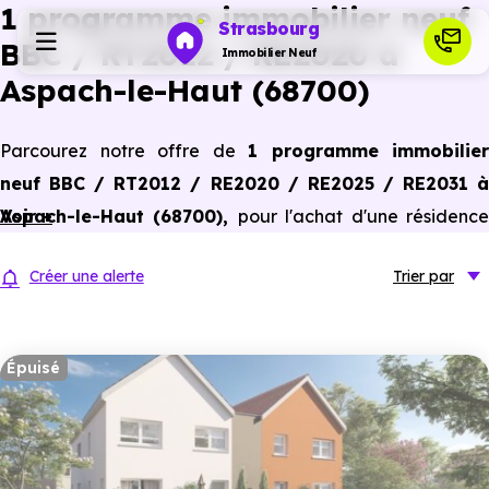
1 programme immobilier neuf
Strasbourg
BBC / RT2012 / RE2020 à
Immobilier Neuf
Aspach-le-Haut (68700)
Programmes neufs
Parcourez notre offre de
1 programme immobilier
neuf BBC / RT2012 / RE2020 / RE2025 / RE2031 à
Habiter
Aspach-le-Haut (68700)
Voir +
,
pour l'achat d'une résidenc
principale ou un investissement locatif, conforme aux
Investir
Créer une alerte
Trier
par
dernières normes de performances énergétiques, pour un
gain d'économies dans le neuf.
Actualités
Épuisé
Ressources
Financer