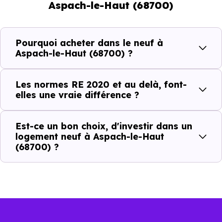
Aspach-le-Haut (68700)
Normes énergétiques de
Avantages au quotidien
Pourquoi acheter dans le neuf à
l’immobilier neuf
Aspach-le-Haut (68700) ?
Isolations thermiques
Les normes RE 2020 et au delà, font-
et phoniques
elles une vraie différence ?
Confort en toute
saison
Est-ce un bon choix, d'investir dans un
logement neuf à Aspach-le-Haut
Économies
(68700) ?
mensuelles sur les
BBC, RT2012, RE2020
factures
Plus grande
luminosité
Espaces ouverts