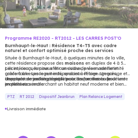
Programme RE2020 - RT2012 - LES CARRES POST'O
Burnhaupt-le-Haut : Résidence T4–T5 avec cadre
naturel et confort optimisé proche des services
Située à Burnhaupt-le-Haut, à quelques minutes de la ville,
cette résidence propose des
maisons
en duplex de 4 à 5
pièces, conçues pour offrir un cadre de vie moderne et
Les intérieurs, lumineux et conviviaux, préservent l’intimité
confortable. Les logements, spacieux et bien agencés,
grâce à un espace nuit indépendant à l’étage. Un garage et
disposent de jardins privatifs pour des moments de détente
une place de parking complètent chaque maison pour une
Un emplacement stratégique pour les familles ou les
en plein air.
praticité maximale.
investisseurs recherchant un habitat neuf moderne et bien
desservi.
PTZ
RT 2012
Dispositif Jeanbrun
Plan Relance Logement
Livraison immédiate