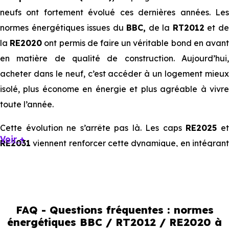
neufs ont fortement évolué ces dernières années. Les
normes énergétiques issues du
BBC,
de la
RT2012
et d
la
RE2020
ont permis de faire un véritable bond en avan
en matière de qualité de construction. Aujourd’hui,
acheter dans le neuf, c’est accéder à un logement mieux
isolé, plus économe en énergie et plus agréable à vivre
toute l’année.
Cette évolution ne s’arrête pas là. Les caps
RE2025
e
Voir +
RE2031
viennent renforcer cette dynamique, en intégrant
des exigences encore plus poussées sur l’impact
environnemental et le confort thermique. À terme, ces
normes vont continuer à transformer le marché
immobilier, en valorisant les biens les plus performants.
FAQ - Questions fréquentes : normes
énergétiques BBC / RT2012 / RE2020 à
En résumé :