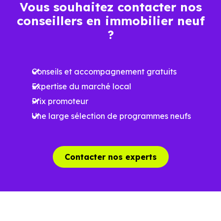
Vous souhaitez contacter nos
…
conseillers en immobilier neuf
?
Meilleures exigences
à la construction
Conseils et accompagnement gratuits
Performances
Expertise du marché local
énergétiques
Prix promoteur
améliorées
RE2025 et RE2031
Une large sélection de programmes neufs
Impact
environnemental
réduit
Contacter nos experts
…
Un projet immobilier qui se construit aussi