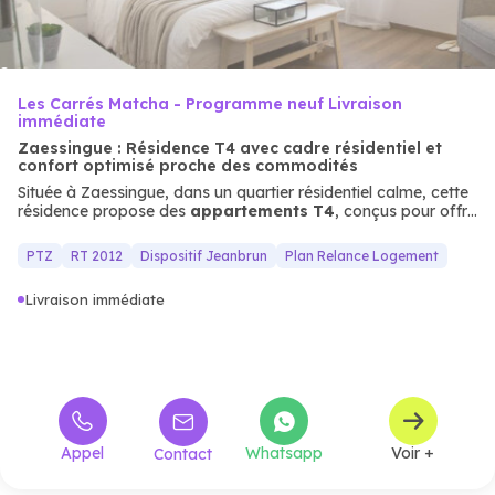
Les Carrés Matcha - Programme neuf Livraison
immédiate
Zaessingue : Résidence T4 avec cadre résidentiel et
confort optimisé proche des commodités
Située à Zaessingue, dans un quartier résidentiel calme, cette
résidence propose des
appartements
T4
, conçus pour offrir
un cadre de vie moderne et confortable. Les façades en bois
et les prestations (terrasses, parking sécurisé) créent un
PTZ
RT 2012
Dispositif Jeanbrun
Plan Relance Logement
ensemble harmonieux, idéal pour les familles ou les
investisseurs recherchant un habitat neuf alliant
qualité de
Livraison immédiate
vie
et
proximité
des services.
Appel
Whatsapp
Voir +
Contact