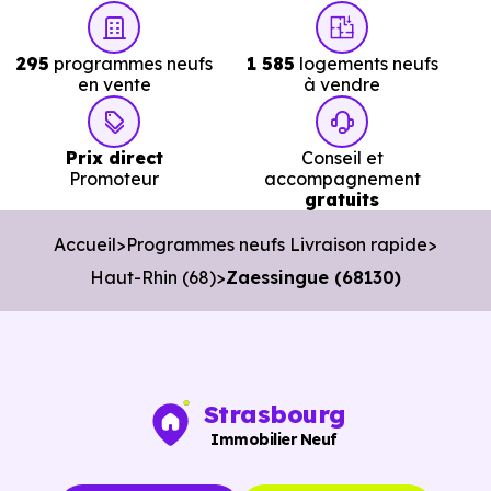
disponibles.
295
programmes neufs
1 585
logements neufs
Nos conseillers vous permettent de :
en vente
à vendre
Cibler les bons biens dès le départ.
Prix direct
Conseil et
Éviter les annonces obsolètes.
Promoteur
accompagnement
gratuits
Organiser des visites pertinentes.
Avancer rapidement dans les démarches.
Accueil
Programmes neufs Livraison rapide
Haut-Rhin (68)
Zaessingue (68130)
L’objectif est de vous faire gagner du temps sans vous
pousser à décider dans la précipitation.
Vous pouvez consulter dès maintenant nos
programmes
Strasbourg
immobiliers neufs à Zaessingue (68130)
pour voir le
Immobilier Neuf
opportunités concrètes.