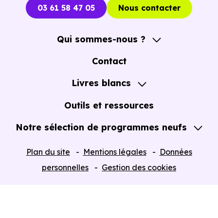
03 61 58 47 05
Nous contacter
Qui sommes-nous ?
A propos
Contact
Notre Accompagnement
Livres blancs
Notre Expertise
Guide de l'Achat immobilier neuf en VEFA
Outils et ressources
Notre sélection de programmes neufs
Tous nos Programmes neufs
Plan du site
Mentions légales
Données
Programmes neufs Dispositif Jeanbrun
personnelles
Gestion des cookies
Retour