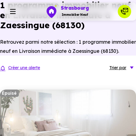
1 programme immobilier neuf
Strasbourg
en Livraison immédiate à
Immobilier Neuf
Zaessingue (68130)
Programmes neufs
Retrouvez parmi notre sélection : 1 programme immobilier
neuf en Livraison immédiate à Zaessingue (68130).
Habiter
Créer une alerte
Trier
par
Investir
Épuisé
Actualités
Ressources
Financer