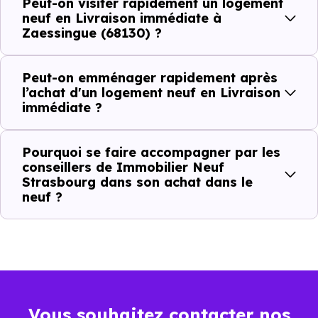
Peut-on visiter rapidement un logement
concrète. Le logement neuf est là, vous pouvez le voir, et
neuf en Livraison immédiate à
Zaessingue (68130) ?
le projet peut avancer rapidement.
Dans la pratique, voici comment cela se passe :
Peut-on emménager rapidement après
l’achat d'un logement neuf en Livraison
immédiate ?
Action
Ce que cela change pour vous
Visiter
Vous voyez le bien tel qu’il est
Pourquoi se faire accompagner par les
conseillers de Immobilier Neuf
Strasbourg dans son achat dans le
Comparer
Vous comparez des biens réels
neuf ?
Décider
Plus rapide, moins d’incertitudes
Acheter
Processus classique
Emménager
Possible plus rapidement
Vous souhaitez contacter nos