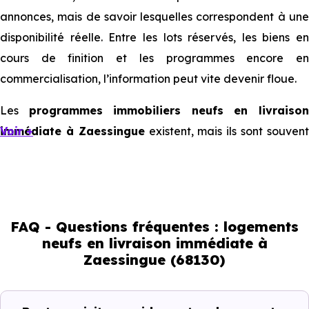
annonces, mais de savoir lesquelles correspondent à une
disponibilité réelle. Entre les lots réservés, les biens en
cours de finition et les programmes encore en
commercialisation, l’information peut vite devenir floue.
Les
programmes immobiliers neufs en livraiso
immédiate à Zaessingue
Voir +
existent, mais ils sont souven
limités et très ciblés. Cela implique d’être réactif, mais
aussi de bien comprendre ce que l’on regarde.
Livraison immédiate : ce que vous
FAQ - Questions fréquentes : logements
pouvez réellement faire
neufs en livraison immédiate à
Zaessingue (68130)
Avec un
logement neuf en livraison immédiate à
Zaessingue (68130)
, vous êtes dans une logique trè