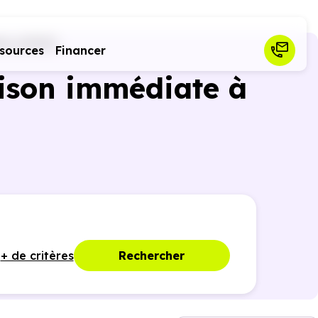
im (67117)
sources
Financer
ison immédiate à
+ de critères
Rechercher