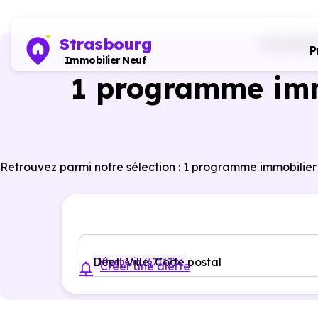
Strasbourg
Accueil
P
P
Immobilier Neuf
1 programme imm
Retrouvez parmi notre sélection : 1 programme immobilier
Dépt, Ville, Code postal
Ittenheim (67117)
Créer une alerte