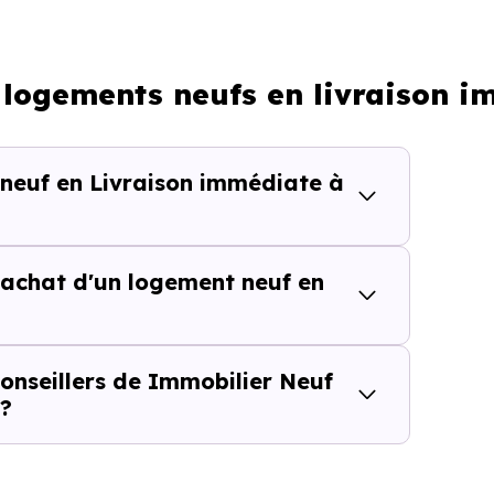
Processus classique
: logements neufs en livraison i
Possible plus rapidement
 neuf en Livraison immédiate à
lièrement adapté si vous avez une contrainte de calendri
achat d'un logement neuf en
tes de temps dans une rech
isite inutile ou chaque information imprécise peut vous fai
onseillers de Immobilier Neuf
 ?
bourg,
vous accédez directement aux
logements neu
isponibles.