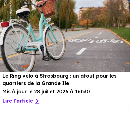
motorisés. Chaque détail a été pensé pour
simplifier le quotidien et garantir un habitat
moderne et économique. La résidence
intègre également un ascenseur, des
parkings et garages privatifs, des caves et
un
local à vélos
. Les accès PMR et la
sécurité des espaces communs complètent
cet ensemble harmonieux, conçu pour un
confort durable dans un cadre serein. Prix
indiqué HORS STATIONNEMENT, voir
conditions*
Le Ring vélo à Strasbourg : un atout pour les
quartiers de la Grande Ile
Mis à jour le 28 juillet 2026 à 16h30
Lire l'article