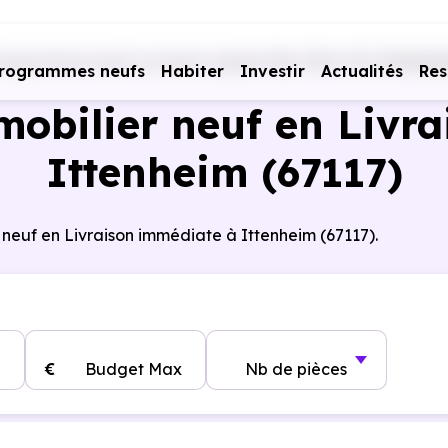
rogrammes neufs Livraison rapide
Bas-Rhin (67)
Ittenhe
rogrammes neufs
Habiter
Investir
Actualités
Res
obilier neuf en Livra
Ittenheim (67117)
 neuf en Livraison immédiate à Ittenheim (67117).
€
Budget Max
Nb de pièces