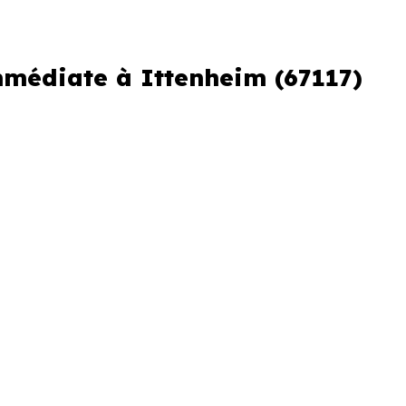
mmédiate à Ittenheim (67117)
er ou si vous souhaitez éviter
erche urgente
re perdre plusieurs jours.
fs en livraison immédiate à