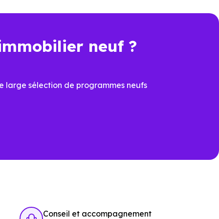
immobilier neuf ?
e large sélection de programmes neufs
ation.
enheim (67117)
pour voir les
Conseil et accompagnement