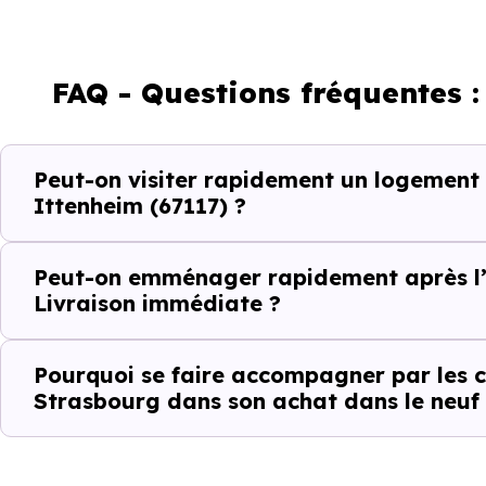
Acheter
FAQ - Questions fréquentes 
Emménager
Peut-on visiter rapidement un logement
Ce fonctionnement est particu
Ittenheim (67117) ?
toute projection théorique.
Peut-on emménager rapidement après l’
Éviter les per
Livraison immédiate ?
Dans un projet rapide, chaque v
Pourquoi se faire accompagner par les c
Strasbourg dans son achat dans le neuf
Avec
Immobilier Neuf Stras
Ittenheim (67117)
réellement d