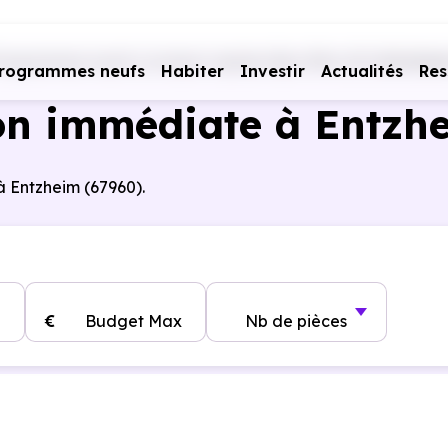
rogrammes neufs Livraison rapide
Bas-Rhin (67)
Entzhei
rogrammes neufs
Habiter
Investir
Actualités
Res
on immédiate à Entzh
à Entzheim (67960).
€
Budget Max
Nb de pièces