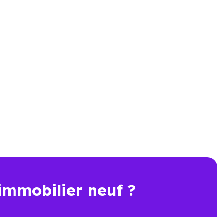
er ou si vous souhaitez éviter
erche urgente
re perdre plusieurs jours.
fs en livraison immédiate à
immobilier neuf ?