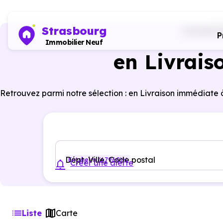
Strasbourg
Accueil
P
P
Immobilier Neuf
en Livrais
Retrouvez parmi notre sélection : en Livraison immédiate 
Dépt, Ville, Code postal
Entzheim (67960)
Créer une alerte
Liste
Carte