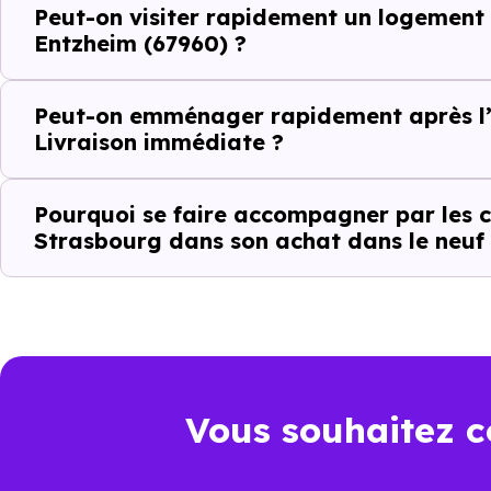
Peut-on visiter rapidement un logement
Ce fonctionnement est particu
Entzheim (67960) ?
toute projection théorique.
Peut-on emménager rapidement après l’
Éviter les per
Livraison immédiate ?
Dans un projet rapide, chaque v
Pourquoi se faire accompagner par les c
Strasbourg dans son achat dans le neuf
Avec
Immobilier Neuf Stras
Entzheim (67960)
réellement d
Nos conseillers vous permettent
Cibler les bons biens dès le
Vous souhaitez c
Éviter les annonces obsolèt
Organiser des visites perti