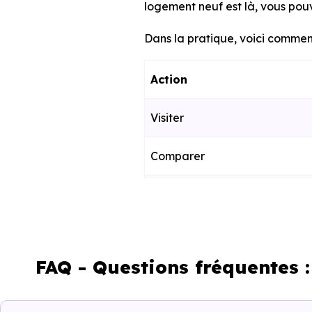
logement neuf est là, vous pouv
Dans la pratique, voici comment
Action
Visiter
Comparer
Décider
Acheter
FAQ - Questions fréquentes 
Emménager