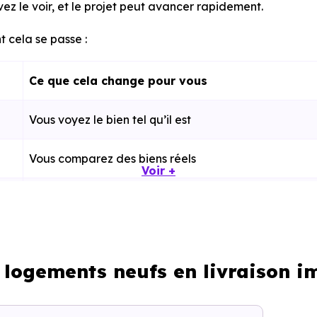
ez le voir, et le projet peut avancer rapidement.
 cela se passe :
Ce que cela change pour vous
Vous voyez le bien tel qu’il est
Vous comparez des biens réels
Voir +
Plus rapide, moins d’incertitudes
Processus classique
: logements neufs en livraison 
Possible plus rapidement