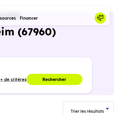
m (67960)
sources
Financer
eim (67960)
+ de critères
Rechercher
Trier
les résultats