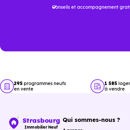
Avancer rapidement dans 
Conseils et accompagnement gratu
L’objectif est de vous faire ga
Vous pouvez consulter dès 
opportunités concrètes.
295
programmes neufs
1 585
logem
en vente
à vendre
Qui sommes-nous ?
Strasbourg
Immobilier Neuf