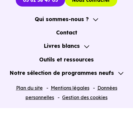
03 61 58 47 05
Nous contacter
Qui sommes-nous ?
A propos
Contact
Notre Accompagnement
Livres blancs
Notre Expertise
Guide de l'Achat immobilier neuf en VEFA
Outils et ressources
Notre sélection de programmes neufs
Tous nos Programmes neufs
Plan du site
Mentions légales
Données
Programmes neufs Dispositif Jeanbrun
personnelles
Gestion des cookies
Retour