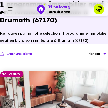
1 programme immobilier neuf
Strasbourg
en Livraison immédiate à
Immobilier Neuf
Brumath (67170)
Programmes neufs
Retrouvez parmi notre sélection : 1 programme immobilier
neuf en Livraison immédiate à Brumath (67170).
Habiter
Créer une alerte
Trier
par
Investir
Nouveauté
Actualités
Ressources
Financer