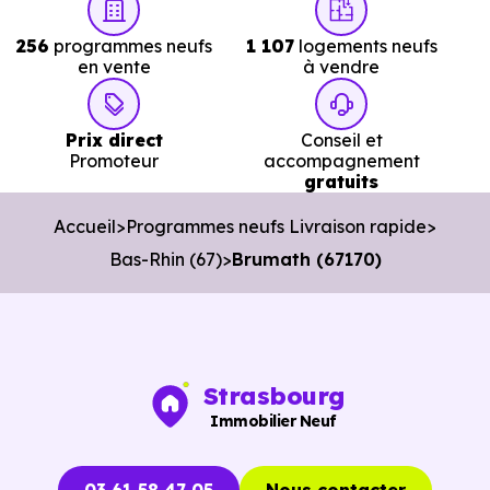
Cibler les bons biens dès le départ.
256
programmes neufs
1 107
logements neufs
en vente
à vendre
Éviter les annonces obsolètes.
Organiser des visites pertinentes.
Prix direct
Conseil et
Avancer rapidement dans les démarches.
Promoteur
accompagnement
gratuits
L’objectif est de vous faire gagner du temps sans vous
Accueil
Programmes neufs Livraison rapide
pousser à décider dans la précipitation.
Bas-Rhin (67)
Brumath (67170)
Vous pouvez consulter dès maintenant nos
programmes
immobiliers neufs à Brumath (67170)
pour voir le
opportunités concrètes.
Strasbourg
Immobilier Neuf