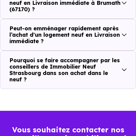
le projet peut avancer rapidement.
neuf en Livraison immédiate à Brumath
(67170) ?
Dans la pratique, voici comment cela se passe :
Peut-on emménager rapidement après
Action
Ce que cela change pour vous
l’achat d'un logement neuf en Livraison
immédiate ?
Visiter
Vous voyez le bien tel qu’il est
Pourquoi se faire accompagner par les
Comparer
Vous comparez des biens réels
conseillers de Immobilier Neuf
Strasbourg dans son achat dans le
neuf ?
Décider
Plus rapide, moins d’incertitudes
Acheter
Processus classique
Emménager
Possible plus rapidement
Vous souhaitez contacter nos