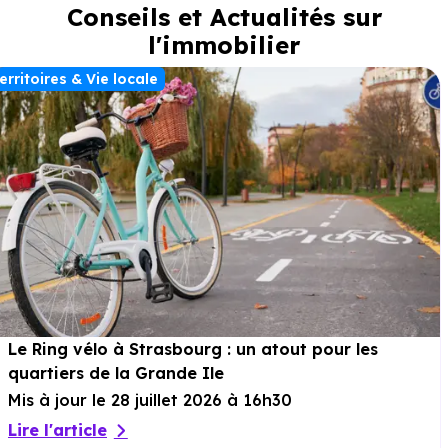
Conseils et Actualités sur
: potager, détente, jeux ou espace pour animaux, les
possibilités sont multiples. Pour compléter l’ensemble, chaque
l'immobilier
duplex-jardin bénéficie d’un garage et d’un carport en sous-
sol, assurant un stationnement sécurisé et pratique au
erritoires & Vie locale
quotidien.
Le Ring vélo à Strasbourg : un atout pour les
quartiers de la Grande Ile
Mis à jour le 28 juillet 2026 à 16h30
Lire l'article