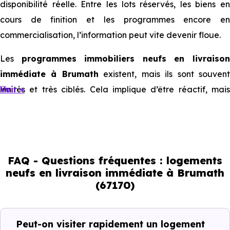
disponibilité réelle. Entre les lots réservés, les biens en
cours de finition et les programmes encore en
commercialisation, l’information peut vite devenir floue.
Les
programmes immobiliers neufs en livraiso
immédiate à Brumath
existent, mais ils sont souven
limités et très ciblés. Cela implique d’être réactif, mais
Voir +
aussi de bien comprendre ce que l’on regarde.
Livraison immédiate : ce que vous
pouvez réellement faire
FAQ - Questions fréquentes : logements
neufs en livraison immédiate à Brumath
(67170)
Avec un
logement neuf en livraison immédiate à
Brumath (67170)
, vous êtes dans une logique trè
concrète. Le logement neuf est là, vous pouvez le voir, et
Peut-on visiter rapidement un logement