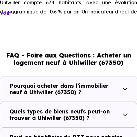
Uhlwiller compte 674 habitants, avec une évolution
démographique de -0.6 % par an. Un indicateur direct de
Voir +
l'attractivité de la commune et du dynamisme de son
marché immobilier. La population se répartit entre 40.95
% d'adultes (dont 75.4 % d'actifs), 32.34 % de seniors, 13.8
% de jeunes et 12.91 % d'enfants. Un profil
FAQ - Foire aux Questions : Acheter un
démographique qui renseigne directement sur la
logement neuf à Uhlwiller (67350)
demande locative locale et les typologies de biens les
plus recherchées.
Pourquoi acheter dans l’immobilier
Côté cadre de vie, Uhlwiller (67350) dispose de 0
neuf à Uhlwiller (67350) ?
commerces, 0 professions médicales et 1 établissements
scolaires. Des équipements du quotidien qui constituent
Quels types de biens neufs peut-on
autant d'arguments concrets pour habiter ou investir
trouver à Uhlwiller (67350) ?
dans la commune.