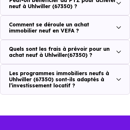
Peut-on bénéficier du PTZ pour acheter
neuf à Uhlwiller (67350) ?
Combien coûte un logement à Uhlwiller
(67350) ?
Comment se déroule un achat
immobilier neuf en VEFA ?
C'est souvent la première question. Voici les repères de
prix à connaître pour un achat immobilier à Uhlwiller
Quels sont les frais à prévoir pour un
(67350) :
achat neuf à Uhlwiller(67350) ?
Les programmes immobiliers neufs à
Prix
Prix
Prix
Uhlwiller (67350) sont-ils adaptés à
l’investissement locatif ?
minimum
moyen
maximum
2 424 €
Appartement
1 768 € /m²
3 039 € /m²
/m²
2 000 €