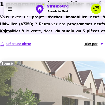
1 programme immobilier neuf
Strasbourg
Immobilier Neuf
Vous avez un
projet d’achat immobilier neuf 
Uhlwiller (67350)
? Retrouvez nos
programmes neufs
Programmes neufs
disponibles à la vente, dont
Voir +
du studio au 5 pièces e
plus,
à
prix promoteur
et
sans frais d’agence
.
Habiter
Créer une alerte
Trier
par
Selon les
programmes immobiliers neufs disponible
à Uhlwiller (67350)
, vous pouvez aussi bénéficier de
Investir
avantages du neuf :
PTZ, TVA réduite
dans certains cas
Épuisé
frais de notaire réduits, bonnes performances
Actualités
énergétiques, garanties constructeur, etc.
Ressources
Financer