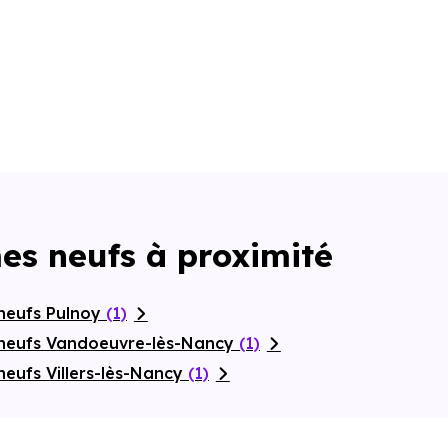
es neufs à proximité
neufs Pulnoy
(1)
 neufs Vandoeuvre-lès-Nancy
(1)
eufs Villers-lès-Nancy
(1)