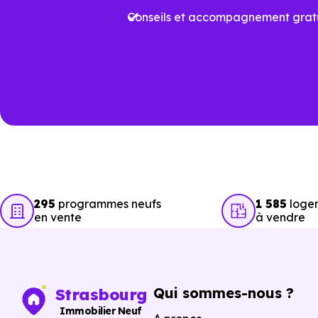
Conseils et accompagnement gratu
Plus
Aides à l’achat
proj
Performance
Vari
énergétique
prév
Travaux à court
Rafr
terme
aux
295
programmes neufs
1 585
logem
en vente
à vendre
Garanties
Prot
Acha
Qui sommes-nous ?
Strasbourg
Sécurité de l’achat
éven
Immobilier Neuf