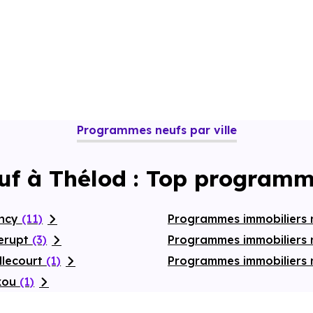
Programmes neufs par ville
uf à Thélod : Top programm
ancy
(11)
Programmes immobiliers 
lerupt
(3)
Programmes immobiliers
llecourt
(1)
Programmes immobiliers n
axou
(1)