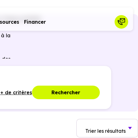
Thélod (54330)
sources
Financer
 à la
 des
ques,
+ de critères
Rechercher
Trier
les résultats