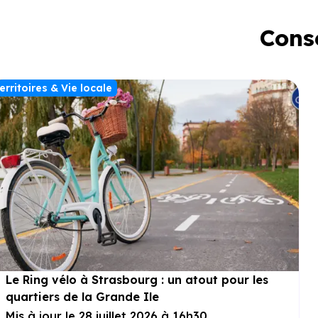
Conse
erritoires & Vie locale
Le Ring vélo à Strasbourg : un atout pour les
quartiers de la Grande Ile
Mis à jour le 28 juillet 2026 à 16h30