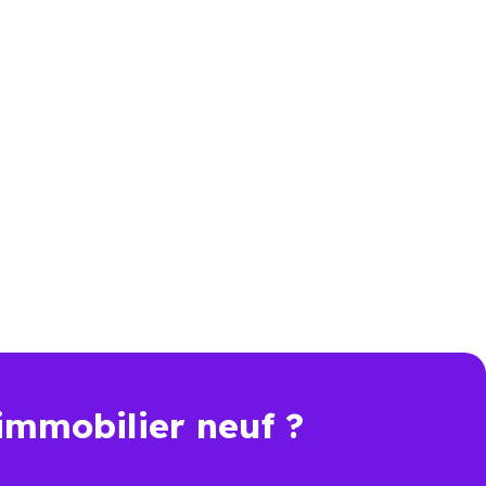
330) : comparer
élevé que celui d’un bien
er. Pour comparer objectivement,
rformance énergétique, sécurité
immobilier neuf ?
t une économie importante dès