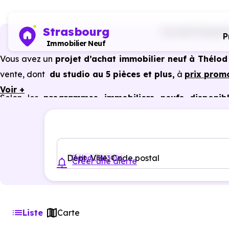
Strasbourg
Accueil
Program
P
Immobilier Neuf
Vous avez un
projet d’achat immobilier neuf à Thélod
vente, dont
du studio au 5 pièces et plus,
à
prix prom
Voir +
Selon les
programmes immobiliers neufs disponib
avantages du neuf :
PTZ, TVA réduite
dans certains cas
garanties constructeur, etc.
Dépt, Ville, Code postal
Thélod (54330)
Créer une alerte
Liste
Carte