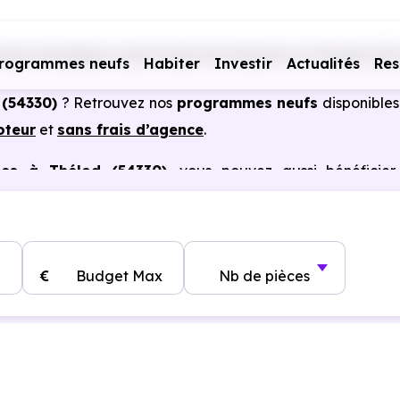
mes immobiliers neufs Grand Est
Meurthe-et-Moselle (54)
rogrammes neufs
Habiter
Investir
Actualités
Res
 (54330)
? Retrouvez nos
programmes neufs
disponibles
oteur
et
sans frais d’agence
.
les à Thélod (54330)
, vous pouvez aussi bénéficier
, frais de notaire réduits, bonnes performances énergéti
€
Budget Max
Nb de pièces