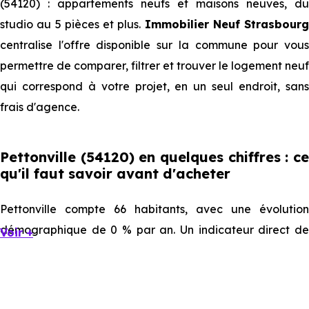
(54120) : appartements neufs et maisons neuves, du
studio au 5 pièces et plus.
Immobilier Neuf Strasbourg
centralise l'offre disponible sur la commune pour vous
permettre de comparer, filtrer et trouver le logement neuf
qui correspond à votre projet, en un seul endroit, sans
frais d'agence.
Pettonville (54120) en quelques chiffres : ce
qu'il faut savoir avant d'acheter
Pettonville compte 66 habitants, avec une évolution
démographique de 0 % par an. Un indicateur direct de
Voir +
l'attractivité de la commune et du dynamisme de son
marché immobilier. La population se répartit entre 36.36 %
d'adultes (dont 73 % d'actifs), 33.33 % de seniors, 12.12 %