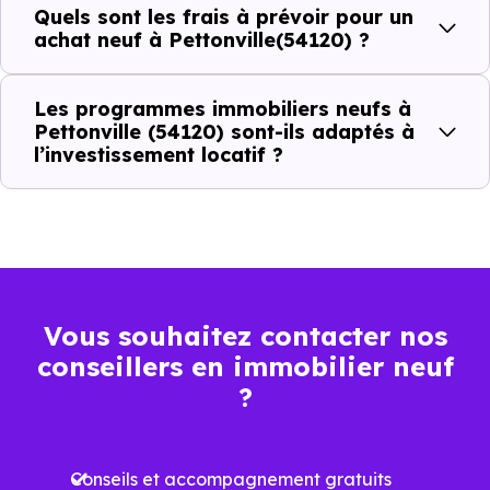
Quels sont les frais à prévoir pour un
achat neuf à Pettonville(54120) ?
Prix
Prix
Prix
Les programmes immobiliers neufs à
minimum
moyen
maximum
Pettonville (54120) sont-ils adaptés à
l’investissement locatif ?
1 293 €
Appartement
800 € /m²
1 870 € /m²
/m²
1 108 €
Maison
445 € /m²
2 199 € /m²
/m²
Vous souhaitez contacter nos
conseillers en immobilier neuf
Ces prix varient selon la localisation dans la commune, la
?
surface, les prestations et le stade d'avancement du
programme. Notre moteur de recherche vous permet
Conseils et accompagnement gratuits
d'explorer et de filtrer l'ensemble des programmes