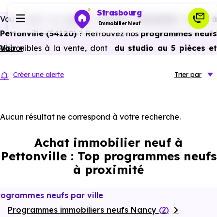
Strasbourg
Vous avez un
projet d’achat immobilier neuf 
Immobilier Neuf
Pettonville (54120)
? Retrouvez nos
programmes neuf
disponibles à la vente, dont
Voir +
du studio au 5 pièces e
Programmes neufs
plus,
à
prix promoteur
et
sans frais d’agence
.
Créer une alerte
Trier
par
Selon les
programmes immobiliers neufs disponible
Habiter
à Pettonville (54120)
, vous pouvez aussi bénéficier de
avantages du neuf :
PTZ, TVA réduite
dans certains cas
Aucun résultat ne correspond à votre recherche.
Investir
frais de notaire réduits, bonnes performances
Achat immobilier neuf à
énergétiques, garanties constructeur, etc.
Actualités
Pettonville : Top programmes neufs
à proximité
Ressources
rogrammes neufs par ville
Programmes immobiliers neufs Nancy
Financer
(2)