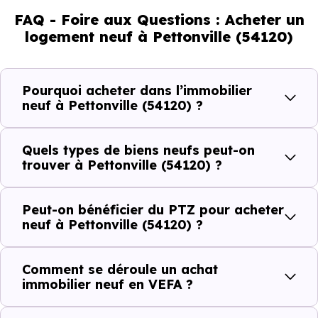
de jeunes et 18.18 % d'enfants. Un profil démographique
FAQ - Foire aux Questions : Acheter un
qui renseigne directement sur la demande locative locale
logement neuf à Pettonville (54120)
et les typologies de biens les plus recherchées.
Côté cadre de vie, Pettonville (54120) dispose de 0
Pourquoi acheter dans l’immobilier
commerces, 0 professions médicales et 0 établissements
neuf à Pettonville (54120) ?
scolaires. Des équipements du quotidien qui constituent
autant d'arguments concrets pour habiter ou investir
Quels types de biens neufs peut-on
dans la commune.
trouver à Pettonville (54120) ?
Peut-on bénéficier du PTZ pour acheter
Combien coûte un logement à Pettonville
neuf à Pettonville (54120) ?
(54120) ?
Comment se déroule un achat
C'est souvent la première question. Voici les repères de
immobilier neuf en VEFA ?
prix à connaître pour un achat immobilier à Pettonville
(54120) :