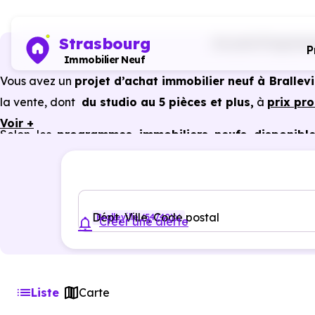
Strasbourg
Accueil
Programme
P
Immobilier Neuf
Vous avez un
projet d’achat immobilier neuf à Brallevi
la vente, dont
du studio au 5 pièces et plus,
à
prix pr
Voir +
Selon les
programmes immobiliers neufs disponibles
avantages du neuf :
PTZ, TVA réduite
dans certains cas
garanties constructeur, etc.
Dépt, Ville, Code postal
Bralleville (54740)
Créer une alerte
Liste
Carte