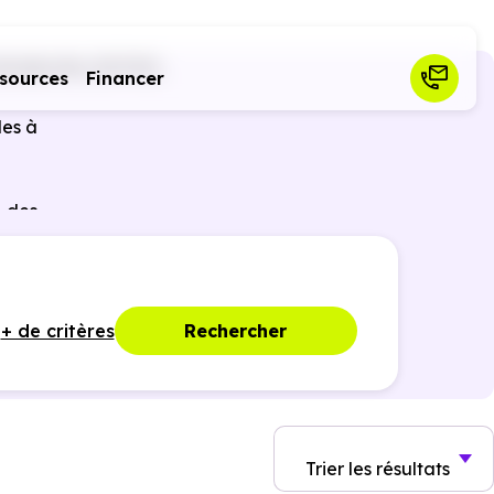
Bralleville (54740)
sources
Financer
les à
r des
ques,
+ de critères
Rechercher
Trier
les résultats