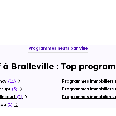
Programmes neufs par ville
 à Bralleville : Top progra
ancy
(11)
Programmes immobiliers 
lerupt
(3)
Programmes immobiliers
llecourt
(1)
Programmes immobiliers n
axou
(1)