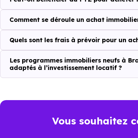
d'investissement ou d'achat de 
Comment se déroule un achat immobilier
Acheter dans le ne
Quels sont les frais à prévoir pour un ac
au-delà du prix a
À première vue, le
prix au m² 
Les programmes immobiliers neufs à Brall
adaptés à l’investissement locatif ?
ancien. Pourtant, ce chiffre se
il faut regarder l’ensemble de 
juridique et dépenses à venir.
Point de comparaison
Da
Vous souhaitez c
Frais de notaire
Env