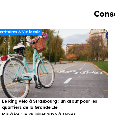
Conse
erritoires & Vie locale
Le Ring vélo à Strasbourg : un atout pour les
quartiers de la Grande Ile
Mis à jour le 28 juillet 2026 à 16h30