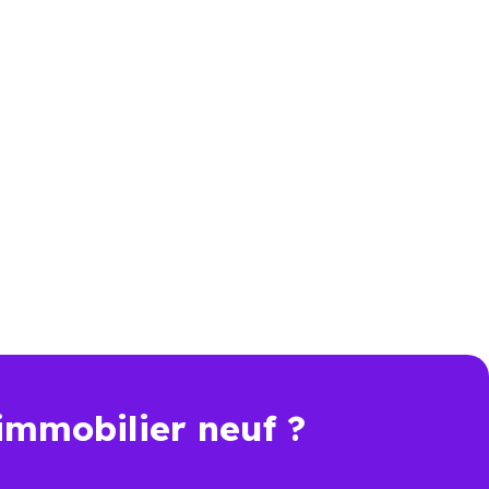
(54740) : comparer
us élevé que celui d’un bien
er. Pour comparer objectivement,
rformance énergétique, sécurité
immobilier neuf ?
t une économie importante dès