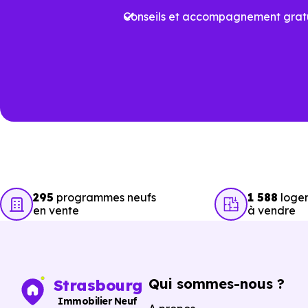
Conseils et accompagnement gratu
Plus
Aides à l’achat
proj
Performance
Vari
énergétique
prév
Travaux à court
Rafr
terme
aux
295
programmes neufs
1 588
logem
en vente
à vendre
Garanties
Prot
Acha
Qui sommes-nous ?
Strasbourg
Sécurité de l’achat
éven
Immobilier Neuf