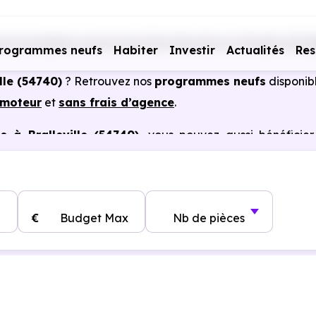
s immobiliers neufs Grand Est
Meurthe-et-Moselle (54)
rogrammes neufs
Habiter
Investir
Actualités
Res
lle (54740)
? Retrouvez nos
programmes neufs
disponib
omoteur
et
sans frais d’agence
.
 à Bralleville (54740)
, vous pouvez aussi bénéficie
, frais de notaire réduits, bonnes performances énergéti
€
Budget Max
Nb de pièces