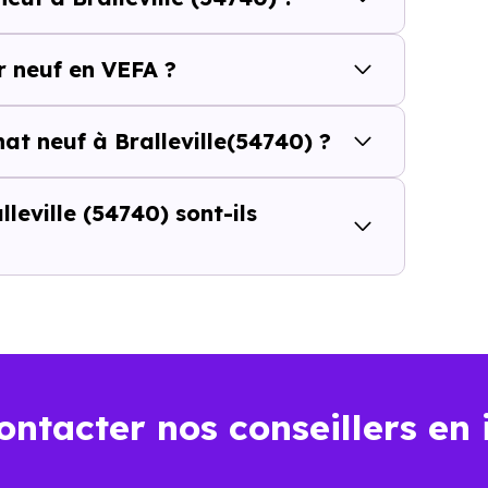
résidence principale..
 neuf en VEFA ?
uf ou dans l’ancien à Bralleville 
hat neuf à Bralleville(54740) ?
u m²
d’un logement neuf à Bralleville (54740)
peut sembler pl
eville (54740) sont-ils
ul ne suffit pas à évaluer le vrai coût d’un achat immobili
l’opération : frais d’acquisition, financement, travaux, pe
ns l’ancien
Dans le neuf
ontacter nos conseillers en 
Environ
2 à 3 %
, soi
iron
7 à 8 %
du prix d’achat