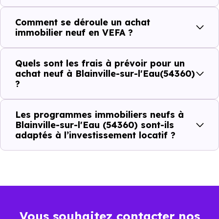
Combien coûte un logement à Blainville-
Comment se déroule un achat
sur-l'Eau (54360) ?
immobilier neuf en VEFA ?
C'est souvent la première question. Voici les repères de
Quels sont les frais à prévoir pour un
prix à connaître pour un achat immobilier à Blainville-sur-
achat neuf à Blainville-sur-l'Eau(54360)
l'Eau (54360) :
?
Les programmes immobiliers neufs à
Prix
Prix
Prix
Blainville-sur-l'Eau (54360) sont-ils
adaptés à l’investissement locatif ?
minimum
moyen
maximum
1 214 €
Appartement
638 € /m²
1 914 € /m²
/m²
1 645 €
Maison
Vous souhaitez contacter nos
662 € /m²
2 634 € /m²