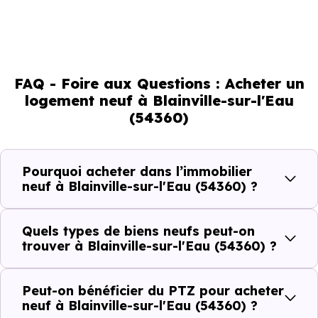
évolution démographique de -0.4 % par an. Un indicateur
direct de l'attractivité de la commune et du dynamisme
de son marché immobilier. La population se répartit entre
FAQ - Foire aux Questions : Acheter un
40.44 % d'adultes (dont 65.3 % d'actifs), 24.66 % de
logement neuf à Blainville-sur-l'Eau
seniors, 17.01 % de jeunes et 17.92 % d'enfants. Un profil
(54360)
démographique qui renseigne directement sur la
demande locative locale et les typologies de biens les
plus recherchées.
Pourquoi acheter dans l’immobilier
neuf à Blainville-sur-l'Eau (54360) ?
Côté cadre de vie, Blainville-sur-l'Eau (54360) dispose de
11 commerces, 6 professions médicales et 4
Quels types de biens neufs peut-on
établissements scolaires. Des équipements du quotidien
trouver à Blainville-sur-l'Eau (54360) ?
qui constituent autant d'arguments concrets pour habiter
ou investir dans la commune.
Peut-on bénéficier du PTZ pour acheter
neuf à Blainville-sur-l'Eau (54360) ?