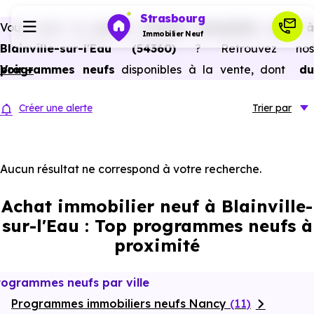
Strasbourg
Vous avez un
projet d’achat immobilier neuf 
Immobilier Neuf
Blainville-sur-l'Eau (54360)
? Retrouvez nos
programmes neufs
Voir +
disponibles à la vente, dont
du
Programmes neufs
studio au 5 pièces et plus,
à
prix promoteur
et
sans
Créer une alerte
Trier
par
frais d’agence
.
Habiter
Selon les
programmes immobiliers neufs disponible
à Blainville-sur-l'Eau (54360)
, vous pouvez auss
Aucun résultat ne correspond à votre recherche.
Investir
bénéficier des avantages du neuf :
PTZ, TVA réduite
Achat immobilier neuf à Blainville-
dans certains cas, frais de notaire réduits, bonnes
Actualités
sur-l'Eau : Top programmes neufs à
performances énergétiques, garanties constructeur, etc.
proximité
Ressources
rogrammes neufs par ville
Programmes immobiliers neufs Nancy
Financer
(11)