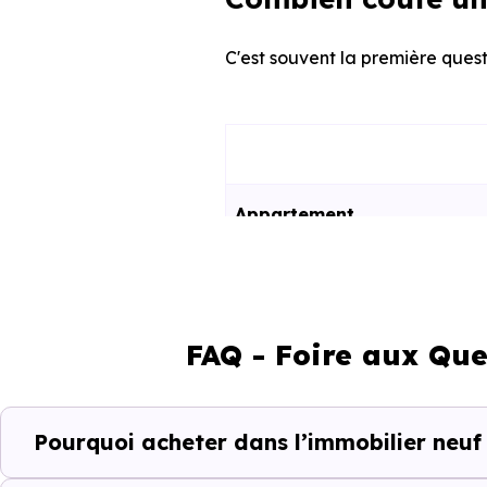
C'est souvent la première questi
Appartement
Maison
FAQ - Foire aux Que
Ces prix varient selon la lo
programme. Notre moteur de re
Berstett (67370) selon votre bu
Pourquoi acheter dans l’immobilier neuf 
Le parc résidentiel de Bers