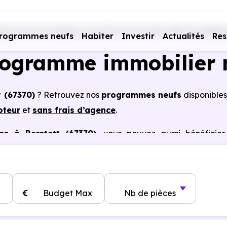
grammes immobiliers neufs Grand Est
Bas-Rhin (67)
Bers
rogrammes neufs
Habiter
Investir
Actualités
Res
rogramme immobilier 
t (67370)
? Retrouvez nos
programmes neufs
disponibles
oteur
et
sans frais d’agence
.
es à Berstett (67370)
, vous pouvez aussi bénéficier
, frais de notaire réduits, bonnes performances énergéti
€
Budget Max
Nb de pièces