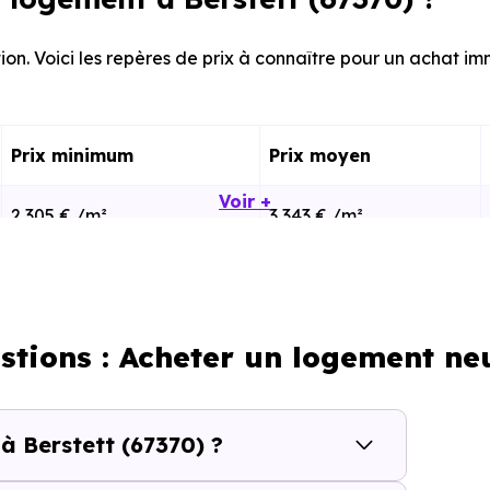
on. Voici les repères de prix à connaître pour un achat imm
Prix minimum
Prix moyen
Voir +
2 305 € /m²
3 343 € /m²
1 634 € /m²
2 824 € /m²
stions : Acheter un logement neu
calisation dans la commune, la surface, les prestation
cherche vous permet d'explorer et de filtrer l'ensembl
dget.
à Berstett (67370) ?
tett (67370) se compose de 21 % d'appartements et 79