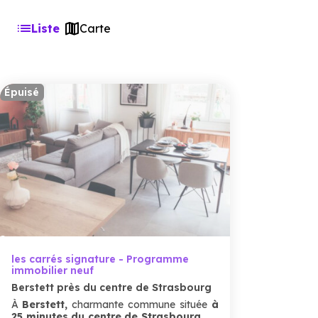
Liste
Carte
Épuisé
les carrés signature - Programme
immobilier neuf
Berstett près du centre de Strasbourg
À
Berstett,
charmante commune située
à
25 minutes du centre de Strasbourg
, ce