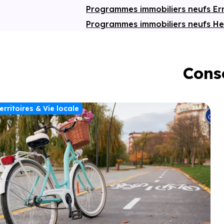
Programmes immobiliers neufs E
Programmes immobiliers neufs He
Conse
erritoires & Vie locale