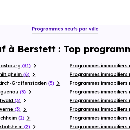
Programmes neufs par ville
f à Berstett : Top program
trasbourg
(31)
Programmes immobiliers
hiltigheim
(6)
Programmes immobiliers 
lkirch-Graffenstaden
(5)
Programmes immobiliers
Haguenau
(3)
Programmes immobiliers 
stwald
(3)
Programmes immobiliers 
averne
(3)
Programmes immobiliers 
ischheim
(2)
Programmes immobiliers
ckbolsheim
(2)
Programmes immobiliers