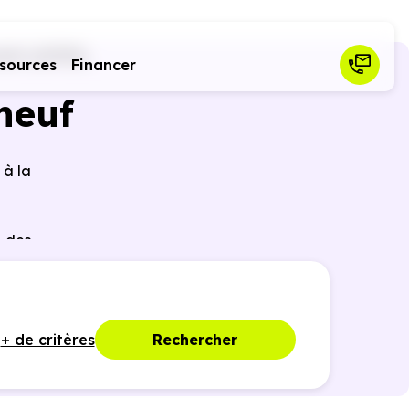
tett (67370)
sources
Financer
neuf
 à la
 des
ques,
+ de critères
Rechercher