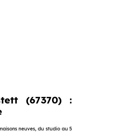
ett (67370) :
e
maisons neuves, du studio au 5