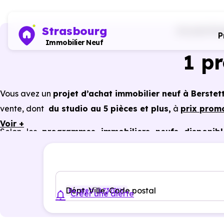
Strasbourg
Accueil
Pro
P
Immobilier Neuf
1 p
Vous avez un
projet d’achat immobilier neuf à Berstet
vente, dont
du studio au 5 pièces et plus,
à
prix prom
Voir +
Selon les
programmes immobiliers neufs disponibl
avantages du neuf :
PTZ, TVA réduite
dans certains cas
garanties constructeur, etc.
Dépt, Ville, Code postal
Berstett (67370)
Créer une alerte