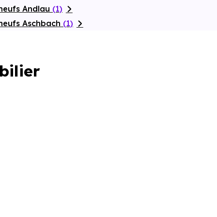
neufs Andlau
(1)
 neufs Aschbach
(1)
bilier