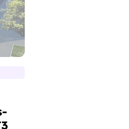
s-
T3