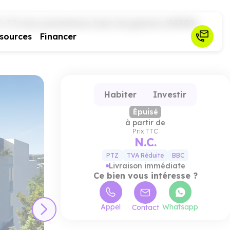
1–T3 avec prestations haut de gamme (54500)
sources
Financer
Habiter
Investir
Épuisé
à partir de
Prix TTC
N.C.
PTZ
TVA Réduite
BBC
Livraison immédiate
Ce bien vous intéresse ?
Appel
Whatsapp
Contact