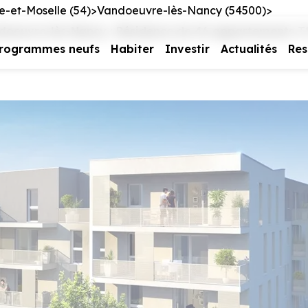
e-et-Moselle (54)
Vandoeuvre-lès-Nancy (54500)
oeuvre-lès-Nancy : Résidence de 46 appartements T
rogrammes neufs
Habiter
Investir
Actualités
Res