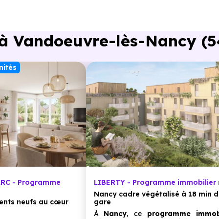
à Vandoeuvre-lès-Nancy (54
nités
ARC - Programme
LIBERTY - Programme immobilier 
Nancy cadre végétalisé à 18 min d
nts neufs au cœur
gare
À
Nancy
, ce
programme immobi