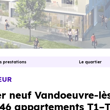
s prestations
Le quartier
EUR
r neuf Vandoeuvre-lè
 46 appartements T1–