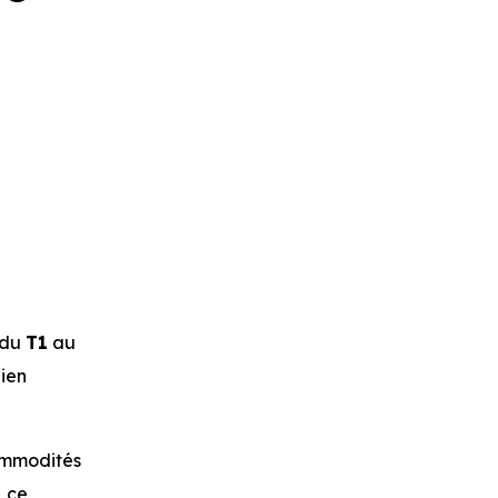
du
T1
au
dien
mmodités
, ce