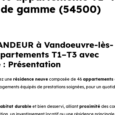
t de gamme (54500)
NDEUR à Vandoeuvre-lès-
ppartements T1–T3 avec
: Présentation
rez une
résidence neuve
composée de 46
appartements
 logements équipés de prestations soignées, pour un quoti
abitat durable
et bien desservi, alliant
proximité
des co
ion, un investissement locatif ou une résidence principale