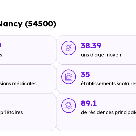
-Nancy (54500)
9
38.39
s
ans d'âge moyen
35
sions médicales
établissements scolaire
7
89.1
priétaires
de résidences principal