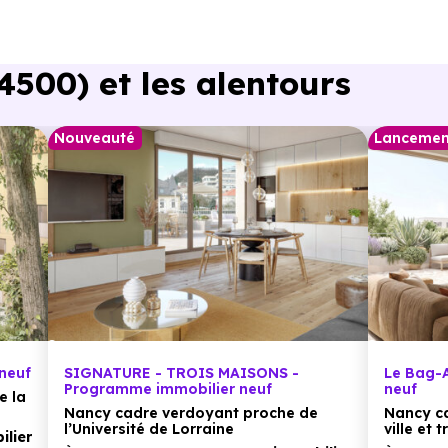
500) et les alentours
Nouveauté
Lancemen
neuf
SIGNATURE - TROIS MAISONS -
Le Bag-
Programme immobilier neuf
neuf
e la
Nancy cadre verdoyant proche de
Nancy c
l’Université de Lorraine
ville et
lier