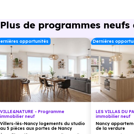
Collège :
non disponible
.
Plus de programmes neufs 
Lycée :
non disponible
.
ernières opportunités
Dernières opportu
Supérieur :
non disponible
.
Commerces :
Supermarché :
non disponible
.
Supérette :
non disponible
.
VILLE&NATURE - Programme
LES VILLAS DU P
immobilier neuf
immobilier neuf
Boulangerie :
non disponible
.
Villers-lès-Nancy logements du studio
Nancy apparteme
au 5 pièces aux portes de Nancy
de la verdure