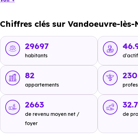
Tramway :
non disponible
.
Métro :
non disponible
.
Chiffres clés sur Vandoeuvre-lès
RER :
non disponible
.
Autoroutes :
non disponible
.
29697
46.
habitants
d'actif
Ecoles :
82
230
Crèche :
appartements
profes
non disponible
.
2663
32.
Maternelle :
de revenu moyen net /
de pro
non disponible
.
foyer
Primaire :
non disponible
.