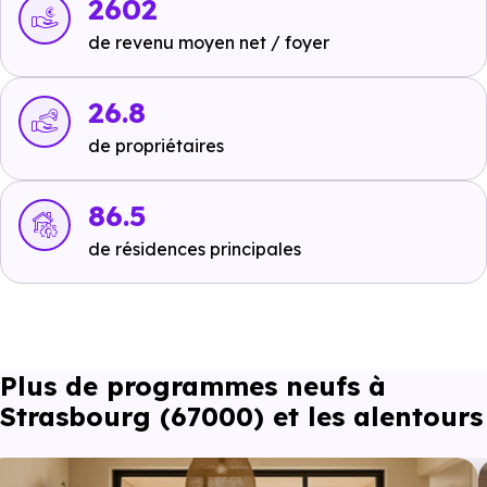
2602
Commerces :
de revenu moyen net / foyer
Supermarché :
non disponible
.
26.8
Supérette :
non disponible
.
de propriétaires
Boulangerie :
non disponible
.
86.5
de résidences principales
Santé :
Hôpital :
non disponible
.
Pharmacie :
non disponible
.
Plus de programmes neufs à
Strasbourg (67000) et les alentours
Loisirs :