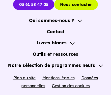
03 61 58 47 05
Nous contacter
Qui sommes-nous ?
A propos
Contact
Notre Accompagnement
Livres blancs
Notre Expertise
Guide de l'Achat immobilier neuf en VEFA
Outils et ressources
Notre sélection de programmes neufs
Tous nos Programmes neufs
Plan du site
Mentions légales
Données
Programmes neufs Dispositif Jeanbrun
personnelles
Gestion des cookies
Retour