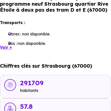
programme neuf Strasbourg quartier Rive
Étoile à deux pas des tram D et E (67000)
Transports :
Gares :
non disponible
.
Bus :
non disponible
.
Voir +
Tramway :
non disponible
.
Métro :
non disponible
.
Chiffres clés sur Strasbourg (67000)
RER :
non disponible
.
Autoroutes :
non disponible
.
291709
habitants
Ecoles :
57.8