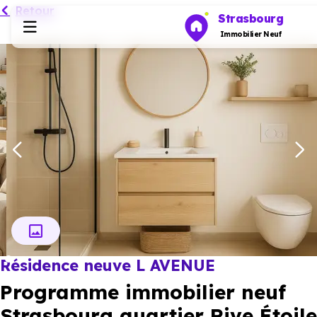
Retour
Strasbourg
Immobilier Neuf
Programmes neufs
Habiter
Investir
Actualités
Résidence neuve L AVENUE
Ressources
Programme immobilier neuf
Financer
Strasbourg quartier Rive Étoile