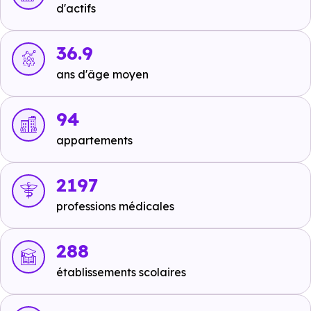
d'actifs
Crèche :
non disponible
.
36.9
Maternelle :
ans d'âge moyen
non disponible
.
Primaire :
94
non disponible
.
appartements
Collège :
non disponible
.
2197
Lycée :
professions médicales
non disponible
.
288
Supérieur :
non disponible
.
établissements scolaires