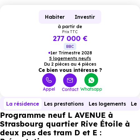
Habiter
Investir
à partir de
Prix TTC
277 000 €
BBC
1er Trimestre 2028
5 logements neufs
Du 2 pièces au 4 pièces
Ce bien vous intéresse ?
Appel
Whatsapp
Contact
La résidence
Les prestations
Les logements
Le 
Programme neuf L AVENUE à
Strasbourg quartier Rive Étoile à
deux pas des tram D et E :