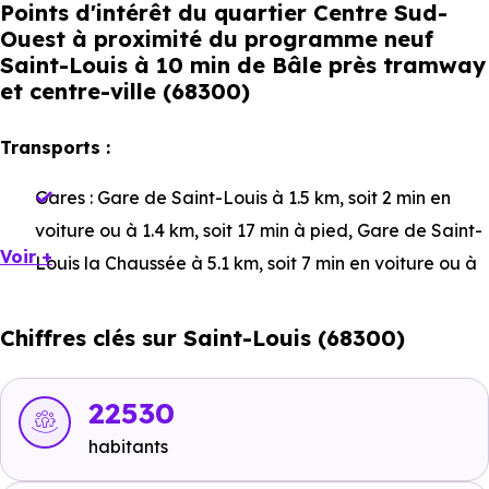
Points d'intérêt du quartier Centre Sud-
Ouest à proximité du programme neuf
Saint-Louis à 10 min de Bâle près tramway
et centre-ville (68300)
Transports :
Gares :
Gare de Saint-Louis
à 1.5 km, soit 2 min en
voiture ou à 1.4 km, soit 17 min à pied
,
Gare de Saint-
Voir +
Louis la Chaussée
à 5.1 km, soit 7 min en voiture ou à
4.6 km, soit 55 min à pied
,
Gare de Bartenheim
à 9.2
km, soit 8 min en voiture ou à 9.9 km, soit 1h 58 min à
Chiffres clés sur Saint-Louis (68300)
pied
.
Bus :
Ligne 3 : Soleil
à 77 m, soit 0 min en voiture ou à
22530
77 m, soit 1 min à pied
,
Ligne 3 : Place Mermoz
à 336
habitants
m, soit 1 min en voiture ou à 247 m, soit 3 min à pied
.