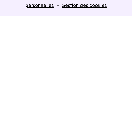
Programmes neufs Dispositif Jeanbrun
personnelles
Gestion des cookies
Retour