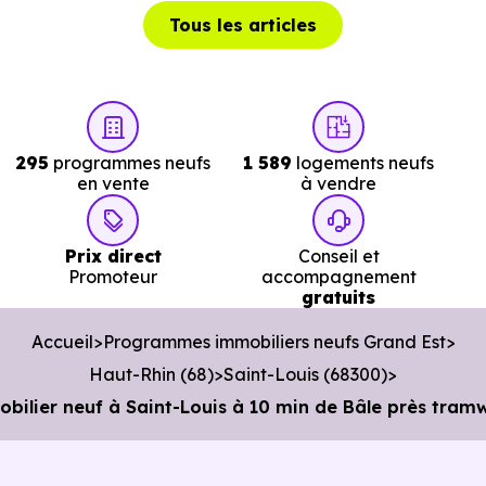
Tous les articles
Bibliothèque :
Bibliotheque Municipale
à 2.8 km, soit 4
min en voiture ou à 2.8 km, soit 33 min à pied
.
295
programmes neufs
1 589
logements neufs
en vente
à vendre
Prix direct
Conseil et
Promoteur
accompagnement
gratuits
Accueil
Programmes immobiliers neufs Grand Est
Haut-Rhin (68)
Saint-Louis (68300)
ilier neuf à Saint-Louis à 10 min de Bâle près tramw