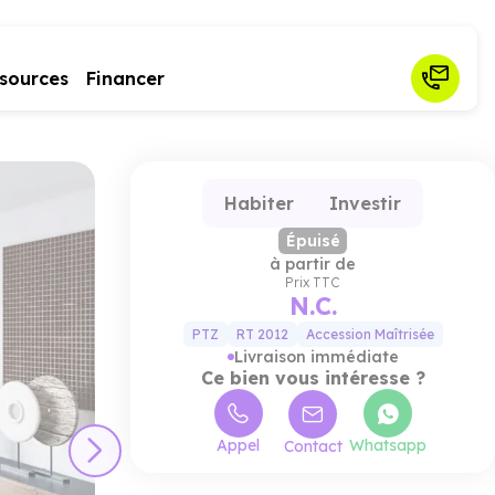
sources
Financer
Habiter
Investir
Épuisé
à partir de
Prix TTC
N.C.
PTZ
RT 2012
Accession Maîtrisée
Livraison immédiate
Ce bien vous intéresse ?
Appel
Whatsapp
Contact