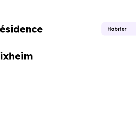
résidence
Habiter
Rixheim