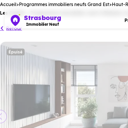
Accueil
Programmes immobiliers neufs Grand Est
Haut-R
Les Cadrils - Programme immobilier neuf à Rixheim à 
Strasbourg
P
Immobilier Neuf
Retour
Épuisé