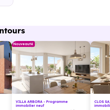
entours
Nouveauté
.7 km, soit
VILLA ARBORA - Programme
CLOS SA
immobilier neuf
immobili