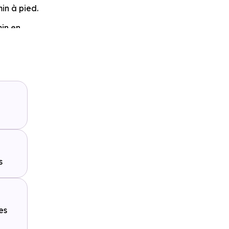
min à pied
.
min en
ssin
à 5.1
km, soit 57
geot Sortie
s
es