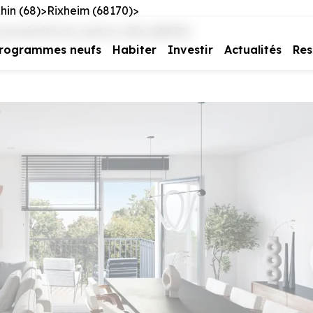
hin (68)
Rixheim (68170)
proximité du centre-ville (68170)
rogrammes neufs
Habiter
Investir
Actualités
Res