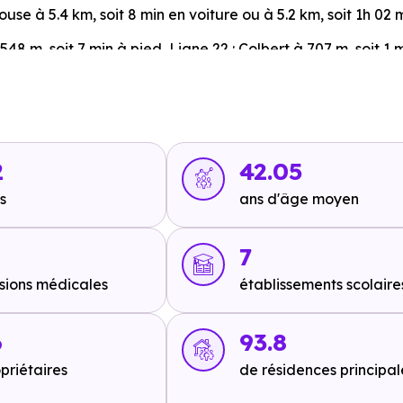
house
à 5.4 km, soit 8 min en voiture ou à 5.2 km, soit 1h 02 
 548 m, soit 7 min à pied
,
Ligne 22 : Colbert
à 707 m, soit 1 
oiture ou à 4.6 km, soit 55 min à pied
,
Ligne 2 : Nouveau Ba
d
,
Ligne 2 : Nordfeld
à 5.1 km, soit 7 min en voiture ou à 4.7 
2
42.05
s
ans d'âge moyen
7
in en voiture ou à 3.3 km, soit 40 min à pied
,
A36 - Usine Peu
sions médicales
établissements scolaire
6 min à pied
.
6
93.8
priétaires
de résidences principal