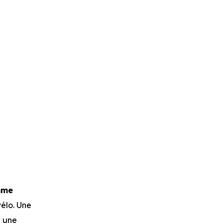
mme
vélo. Une
e une