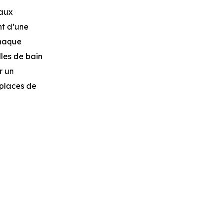
 aux
nt d’une
chaque
lles de bain
r un
 places de