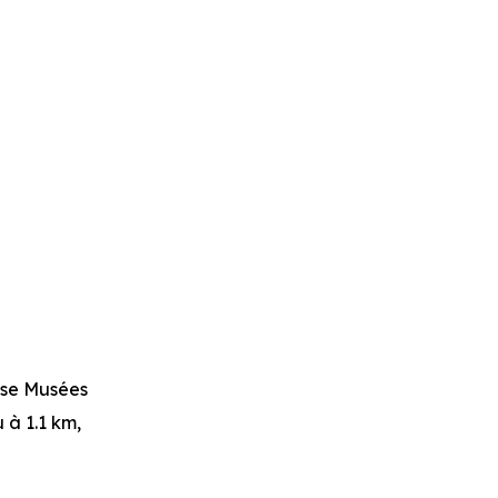
se Musées
u à 1.1 km,