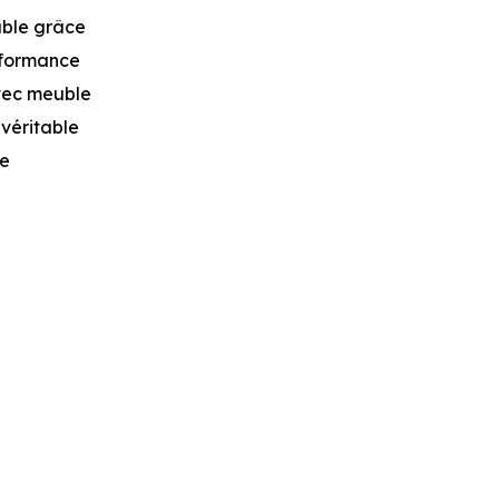
able grâce
rformance
avec meuble
 véritable
se