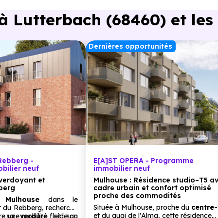
 Lutterbach (68460) et les
n en voiture ou à 1.3 km, soit 16 min à pied
.
Dernières opportunités
oiture ou à 2 km, soit 24 min à pied
.
 à 2.3 km, soit 27 min à pied
.
t 5 min en voiture ou à 3.3 km, soit 40 min à pied
.
 Rebberg -
E[A]ST OPERA - Programme
ure ou à 3.1 km, soit 37 min à pied
.
ilier neuf
immobilier neuf
verdoyant et
Mulhouse : Résidence studio–T5 a
berg
cadre urbain et confort optimisé
proche des commodités
 à
Mulhouse
dans le
Située à Mulhouse, proche du
centre-
er du Rebberg, recherché
et du quai de l'Alma, cette résidence
e une mobilité fluide au
, sa
verdure
et son