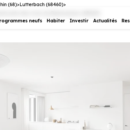
hin (68)
Lutterbach (68460)
ch près des rives du Bannwasser (68460)
rogrammes neufs
Habiter
Investir
Actualités
Res