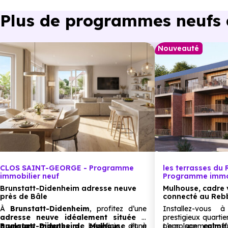
Plus de programmes neufs à
Maternelle :
Ecole maternelle les Chevreuils
à 1.3 km, soit 3 mi
Nouveauté
Primaire :
Ecole primaire du centre
à 2.2 km, soit 4 min en v
Collège :
Collège Kennedy
à 2.5 km, soit 4 min en voiture ou
Lycée :
Lycée professionnel Charles Stoessel
à 3.5 km, soi
Supérieur :
CLOS SAINT-GEORGE - Programme
les terrasses du
Cfa de l'artisanat Cfaa
à 3.3 km, soit 6 min en voit
immobilier neuf
Programme immob
Brunstatt-Didenheim adresse neuve
Mulhouse, cadre 
près de Bâle
connecté au Reb
À
Brunstatt-Didenheim
, profitez d’une
Installez-vous
Commerces :
adresse neuve idéalement située à
prestigieux quarti
quelques minutes de Mulhouse
Brunstatt-Didenheim
bénéficie d’une
et à
pour son
L’emplacement offr
calme