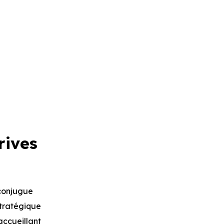
rives
conjugue
stratégique
accueillant