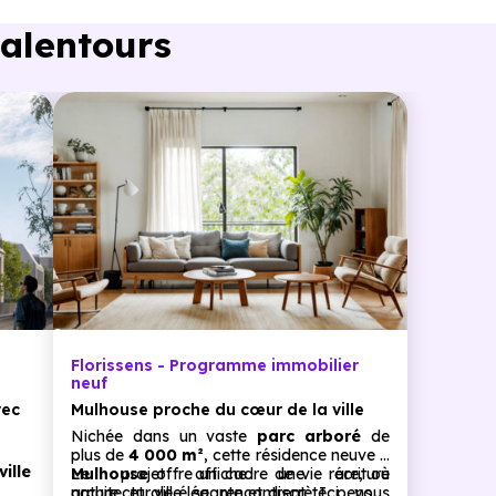
 alentours
Florissens - Programme immobilier
neuf
vec
Mulhouse proche du cœur de la ville
Nichée dans un vaste
parc arboré
de
plus de
4 000 m²
, cette résidence neuve à
ville
Mulhouse
Le projet affiche une écriture
offre un cadre de vie rare, où
nature et ville se rencontrent. Ici, vous
architecturale élégante et discrète, pensée