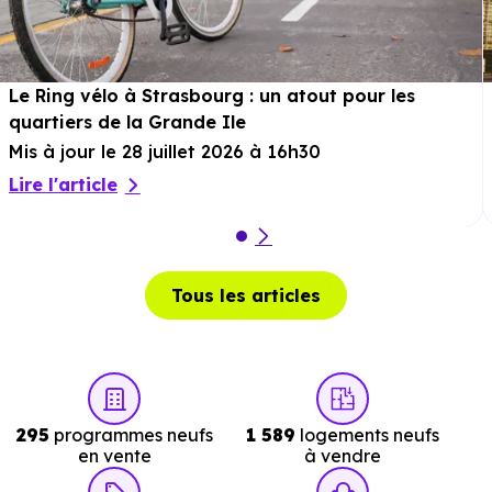
4.3 km, soit 52 min à pied
.
Théâtre :
La Filature - Scène nationale - Mulhouse
à
5.7 km, soit 7 min en voiture ou à 4.9 km, soit 59 min à
Le Ring vélo à Strasbourg : un atout pour les
pied
.
quartiers de la Grande Ile
Mis à jour le 28 juillet 2026 à 16h30
Musée :
Musée National de l'Automobile - Collection
Lire l'article
Schlumpf
à 3.8 km, soit 5 min en voiture ou à 3.8 km,
soit 46 min à pied
.
Restaurant :
Star Kebbab
à 18 m, soit 0 min en voiture
ou à 18 m, soit 0 min à pied
.
Tous les articles
Services :
295
programmes neufs
1 589
logements neufs
Police :
Gendarmerie - Brigade d'Illzach
à 2.6 km, soi
en vente
à vendre
3 min en voiture ou à 2.4 km, soit 29 min à pied
.