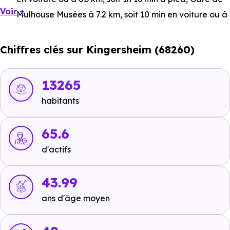
Voir +
Mulhouse Musées
à 7.2 km, soit 10 min en voiture ou à
6.4 km, soit 1h 16 min à pied
,
Gare de Mulhouse
à 6.9
km, soit 10 min en voiture ou à 6.3 km, soit 1h 16 min à
Chiffres clés sur Kingersheim (68260)
pied
.
Bus :
Ligne 19 - Ligne 22 : Kingersheim Usines
à 255 m,
13265
soit 0 min en voiture ou à 251 m, soit 3 min à pied
,
habitants
Ligne 4 : Noyer
à 698 m, soit 1 min en voiture ou à 324
m, soit 4 min à pied
.
65.6
Tramway :
Ligne 1 : Châtaignier
à 2.1 km, soit 3 min en
d'actifs
voiture ou à 1.9 km, soit 23 min à pied
,
Ligne 1 : Saint-
Nazaire
à 2.4 km, soit 4 min en voiture ou à 2.3 km,
43.99
soit 28 min à pied
,
Ligne 1 : Tuilerie
à 2.6 km, soit 4 min
ans d'âge moyen
en voiture ou à 2.6 km, soit 32 min à pied
.
Métro :
non disponible
.