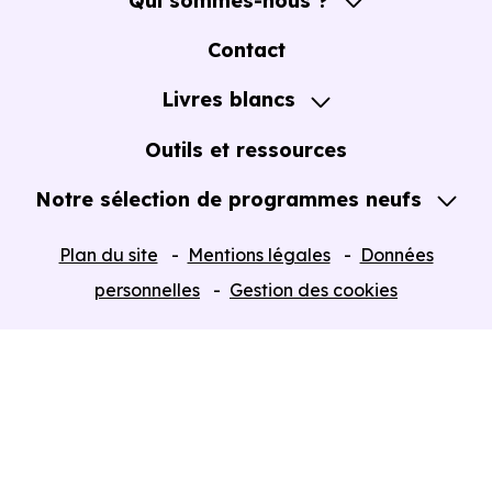
Qui sommes-nous ?
A propos
Contact
Notre Accompagnement
Livres blancs
Notre Expertise
Guide de l'Achat immobilier neuf en VEFA
Outils et ressources
Notre sélection de programmes neufs
Tous nos Programmes neufs
Plan du site
Mentions légales
Données
Programmes neufs Dispositif Jeanbrun
personnelles
Gestion des cookies
Retour