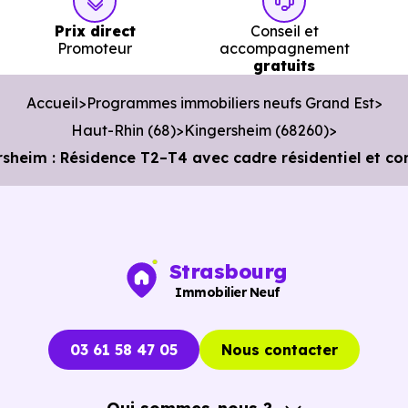
Poste :
La Poste Illzach
à 1.7 km, soit 2 min en voitur
Prix direct
Conseil et
Promoteur
accompagnement
ou à 1.6 km, soit 19 min à pied
.
gratuits
Bibliothèque :
Médiathèque Paul Zwingelstein
à 1.
Accueil
Programmes immobiliers neufs Grand Est
km, soit 3 min en voiture ou à 1.7 km, soit 20 min à
Haut-Rhin (68)
Kingersheim (68260)
pied
.
heim : Résidence T2–T4 avec cadre résidentiel et c
Strasbourg
Immobilier Neuf
03 61 58 47 05
Nous contacter