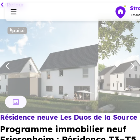
Retour
Str
Immob
Épuisé
Programmes neufs
Habiter
Investir
Actualités
Résidence neuve Les Duos de la Source
Ressources
Programme immobilier neuf
Financer
Friesenheim : Résidence T3–T5