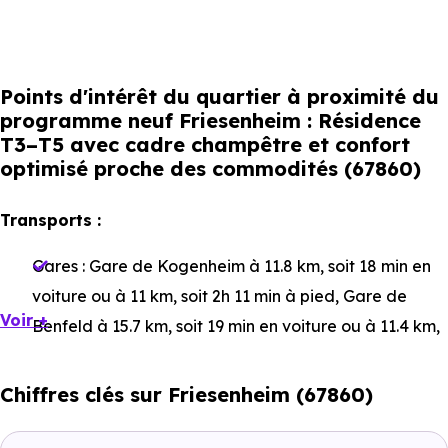
Points d'intérêt du quartier à proximité du
programme neuf Friesenheim : Résidence
T3–T5 avec cadre champêtre et confort
optimisé proche des commodités (67860)
Transports :
Gares :
Gare de Kogenheim
à 11.8 km, soit 18 min en
voiture ou à 11 km, soit 2h 11 min à pied
,
Gare de
Voir +
Benfeld
à 15.7 km, soit 19 min en voiture ou à 11.4 km,
soit 2h 16 min à pied
,
Gare d'Ebersheim
à 16.1 km, soit
23 min en voiture ou à 14.6 km, soit 2h 55 min à pied
.
Chiffres clés sur Friesenheim (67860)
Bus :
Ligne 270 - Ligne 531 : Mairie
à 2.4 km, soit 3 min