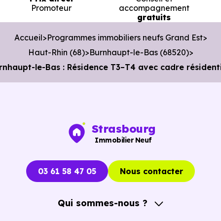
Promoteur
accompagnement
en voiture ou à 2.9 km, soit 35 min à pied
.
gratuits
Bibliothèque :
Bibliothèque la Bulle
à 677 m, soit 1 min
Accueil
Programmes immobiliers neufs Grand Est
en voiture ou à 677 m, soit 8 min à pied
.
Haut-Rhin (68)
Burnhaupt-le-Bas (68520)
haupt-le-Bas : Résidence T3–T4 avec cadre résident
Strasbourg
Immobilier Neuf
03 61 58 47 05
Nous contacter
Qui sommes-nous ?
A propos