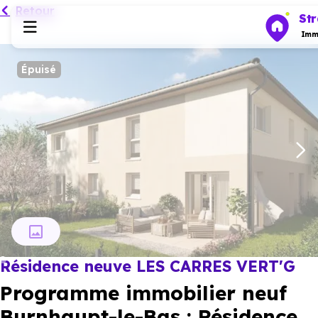
Retour
St
Immo
Épuisé
Programmes neufs
Habiter
Investir
Actualités
Résidence neuve LES CARRES VERT'G
Ressources
Programme immobilier neuf
Financer
Burnhaupt-le-Bas : Résidence