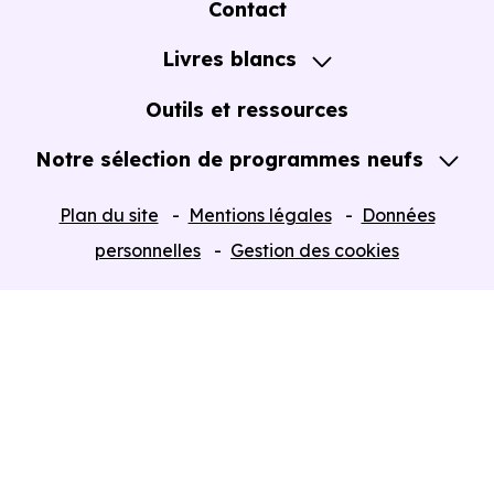
Contact
Notre Accompagnement
Livres blancs
Notre Expertise
Guide de l'Achat immobilier neuf en VEFA
Outils et ressources
Notre sélection de programmes neufs
Tous nos Programmes neufs
Plan du site
Mentions légales
Données
Programmes neufs Dispositif Jeanbrun
personnelles
Gestion des cookies
Retour