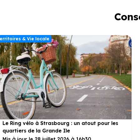
Conse
erritoires & Vie locale
Le Ring vélo à Strasbourg : un atout pour les
quartiers de la Grande Ile
Mis à jour le 28 juillet 2026 à 16h30