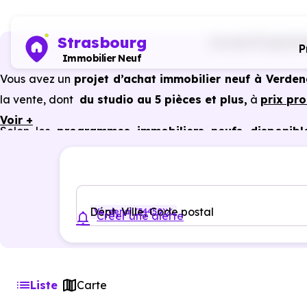
Strasbourg
Accueil
Programme
P
Immobilier Neuf
Vous avez un
projet d’achat immobilier neuf à Verden
la vente, dont
du studio au 5 pièces et plus,
à
prix pr
Voir +
Selon les
programmes immobiliers neufs disponibl
avantages du neuf :
PTZ, TVA réduite
dans certains cas
garanties constructeur, etc.
Dépt, Ville, Code postal
Verdenal (54450)
Créer une alerte
Liste
Carte