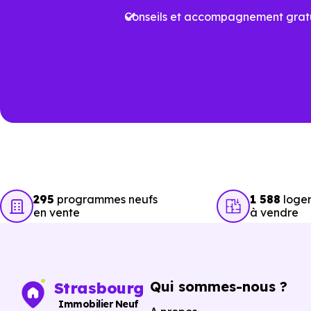
Conseils et accompagnement gratu
Plus
Aides à l’achat
proj
Performance
Vari
énergétique
prév
Travaux à court
Rafr
terme
aux
295
programmes neufs
1 588
logem
en vente
à vendre
Garanties
Prot
Acha
Qui sommes-nous ?
Strasbourg
Sécurité de l’achat
éven
Immobilier Neuf