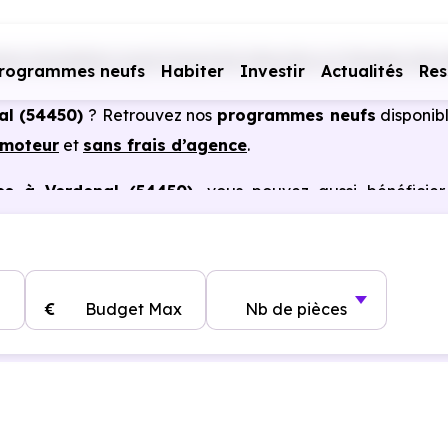
s immobiliers neufs Grand Est
Meurthe-et-Moselle (54)
rogrammes neufs
Habiter
Investir
Actualités
Res
al (54450)
? Retrouvez nos
programmes neufs
disponib
omoteur
et
sans frais d’agence
.
es à Verdenal (54450)
, vous pouvez aussi bénéficie
, frais de notaire réduits, bonnes performances énergéti
€
Budget Max
Nb de pièces