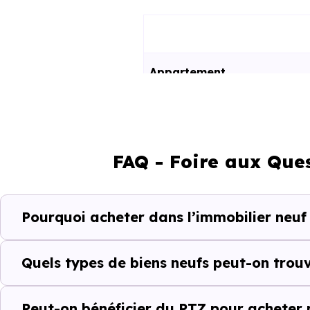
Appartement
Maison
FAQ - Foire aux Que
Ces prix varient selon la lo
programme. Notre moteur de re
Verdenal (54450) selon votre b
Pourquoi acheter dans l’immobilier neuf
Le parc résidentiel de Verd
résidences secondaires.
Quels types de biens neufs peut-on trou
Avec 83 % de propriétaires 
Peut-on bénéficier du PTZ pour acheter 
complémentaires : un march