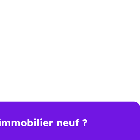
54450) : comparer
s élevé que celui d’un bien
er. Pour comparer objectivement,
rformance énergétique, sécurité
immobilier neuf ?
t une économie importante dès