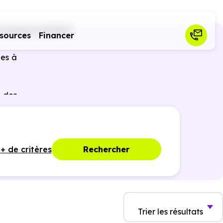
Verdenal (54450)
sources
Financer
les à
r des
ques,
+ de critères
Rechercher
Trier
les résultats