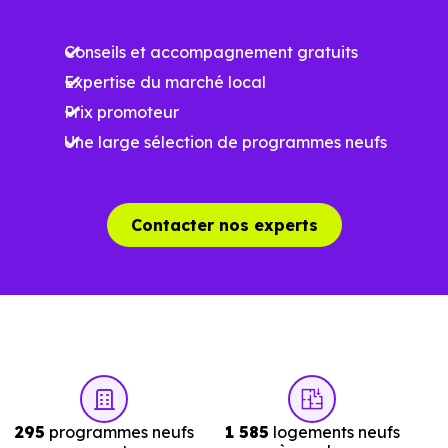
surface, les prestations et le stade d'avancement du
Conseils et accompagnement gratuits
programme. Notre moteur de recherche vous permet
Expertise du marché local
d'explorer et de filtrer l'ensemble des programmes
Prix promoteur
disponibles à Schoenbourg (67320) selon votre budget.
Une large sélection de programmes neufs
Le parc résidentiel de Schoenbourg (67320) se compose
de 4 % d'appartements et 96 % de maisons, dont 7.7 % de
résidences secondaires.
Contacter nos experts
Avec 90.9 % de propriétaires et
[[PourcentageLocataires] % de locataires, Schoenbourg
présente deux indicateurs complémentaires : un marché
de l'accession et un potentiel locatif à prendre en
compte, pour tout projet d'investissement ou d'achat de
résidence principale..
295
programmes neufs
1 585
logements neufs