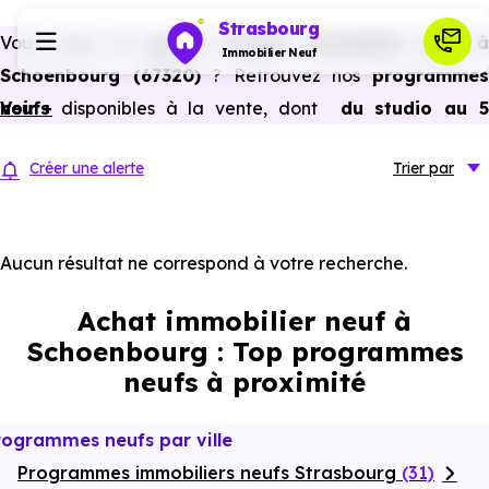
Strasbourg
Vous avez un
projet d’achat immobilier neuf 
Immobilier Neuf
Schoenbourg (67320)
? Retrouvez nos
programme
neufs
Voir +
disponibles à la vente, dont
du studio au 
Programmes neufs
pièces et plus,
à
prix promoteur
et
sans frais
Créer une alerte
Trier
par
d’agence
.
Habiter
Selon les
programmes immobiliers neufs disponible
à Schoenbourg (67320)
, vous pouvez aussi bénéficie
Aucun résultat ne correspond à votre recherche.
Investir
des avantages du neuf :
PTZ, TVA réduite
dans certains
Achat immobilier neuf à
cas, frais de notaire réduits, bonnes performances
Actualités
Schoenbourg : Top programmes
énergétiques, garanties constructeur, etc.
neufs à proximité
Ressources
rogrammes neufs par ville
Programmes immobiliers neufs Strasbourg
Financer
(31)