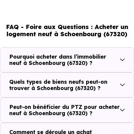
l'attractivité de la commune et du dynamisme de son
marché immobilier. La population se répartit entre 43.13 %
d'adultes (dont 73.4 % d'actifs), 30.19 % de seniors, 13.75 %
FAQ - Foire aux Questions : Acheter un
de jeunes et 12.67 % d'enfants. Un profil démographique
logement neuf à Schoenbourg (67320)
qui renseigne directement sur la demande locative locale
et les typologies de biens les plus recherchées.
Pourquoi acheter dans l’immobilier
Côté cadre de vie, Schoenbourg (67320) dispose de 0
neuf à Schoenbourg (67320) ?
commerces, 0 professions médicales et 0 établissements
scolaires. Des équipements du quotidien qui constituent
Quels types de biens neufs peut-on
autant d'arguments concrets pour habiter ou investir
trouver à Schoenbourg (67320) ?
dans la commune.
Peut-on bénéficier du PTZ pour acheter
neuf à Schoenbourg (67320) ?
Combien coûte un logement à Schoenbourg
(67320) ?
Comment se déroule un achat