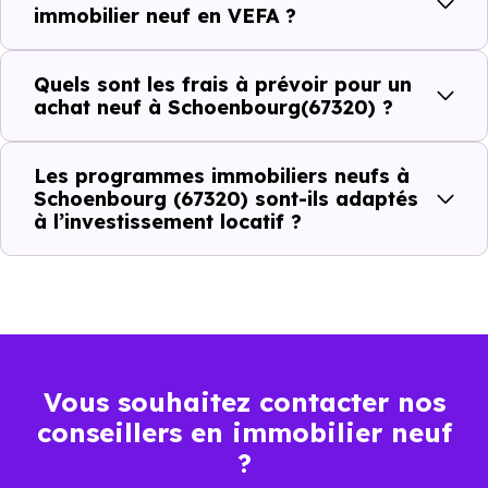
immobilier neuf en VEFA ?
C'est souvent la première question. Voici les repères de
prix à connaître pour un achat immobilier à Schoenbourg
Quels sont les frais à prévoir pour un
(67320) :
achat neuf à Schoenbourg(67320) ?
Les programmes immobiliers neufs à
Prix
Prix
Prix
Schoenbourg (67320) sont-ils adaptés
minimum
moyen
maximum
à l’investissement locatif ?
1 872 €
Appartement
1 207 € /m²
2 561 € /m²
/m²
1 407 €
Maison
922 € /m²
1 972 € /m²
Vous souhaitez contacter nos
/m²
conseillers en immobilier neuf
?
Ces prix varient selon la localisation dans la commune, la