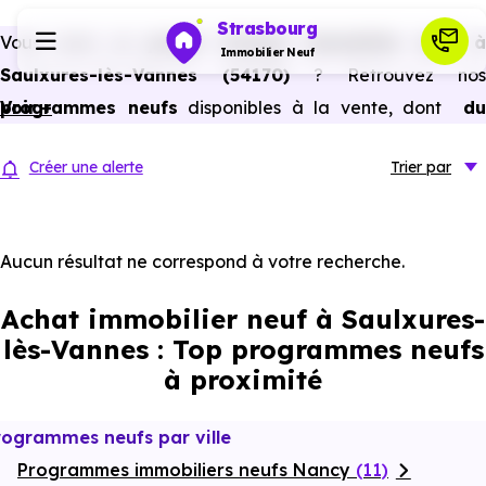
Strasbourg
Vous avez un
projet d’achat immobilier neuf 
Immobilier Neuf
Saulxures-lès-Vannes (54170)
? Retrouvez nos
programmes neufs
Voir +
disponibles à la vente, dont
du
Programmes neufs
studio au 5 pièces et plus,
à
prix promoteur
et
sans
Créer une alerte
Trier
par
frais d’agence
.
Habiter
Selon les
programmes immobiliers neufs disponible
à Saulxures-lès-Vannes (54170)
, vous pouvez aussi
Aucun résultat ne correspond à votre recherche.
Investir
bénéficier des avantages du neuf :
PTZ, TVA réduite
Achat immobilier neuf à Saulxures-
dans certains cas, frais de notaire réduits, bonnes
Actualités
lès-Vannes : Top programmes neufs
performances énergétiques, garanties constructeur, etc.
à proximité
Ressources
rogrammes neufs par ville
Programmes immobiliers neufs Nancy
Financer
(11)