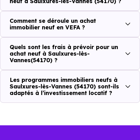
neuf à Saulxures-lès-Vannes (54170) ?
Combien coûte un logement à Saulxures-
lès-Vannes (54170) ?
Comment se déroule un achat
immobilier neuf en VEFA ?
C'est souvent la première question. Voici les repères de
prix à connaître pour un achat immobilier à Saulxures-
Quels sont les frais à prévoir pour un
lès-Vannes (54170) :
achat neuf à Saulxures-lès-
Vannes(54170) ?
Prix
Prix
Prix
Les programmes immobiliers neufs à
Saulxures-lès-Vannes (54170) sont-ils
minimum
moyen
maximum
adaptés à l’investissement locatif ?
1 180 €
Appartement
759 € /m²
1 699 € /m²
/m²
1 175 €
Maison
471 € /m²
2 245 € /m²