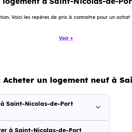
logement à Saint-Nicolas-de-Por
tion. Voici les repères de prix à connaître pour un achat
Voir +
Prix minimum
Prix moyen
602 € /m²
1 363 € /m²
: Acheter un logement neuf à Sa
722 € /m²
1 810 € /m²
 à Saint-Nicolas-de-Port
calisation dans la commune, la surface, les prestation
cherche vous permet d'explorer et de filtrer l'ensembl
selon votre budget.
ver à Saint-Nicolas-de-Port