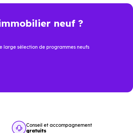
immobilier neuf ?
t une économie importante dès
e large sélection de programmes neufs
cier du
PTZ
et de la
TVA
ons
ux dernières normes, avec
îtrisées
prévoir à la livraison
Conseil et accompagnement
gratuits
ur : parfait achèvement,