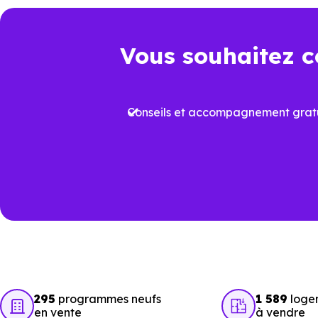
Point de comparaison
Da
Vous souhaitez c
Frais de notaire
Env
Conseils et accompagnement gratu
Plus
Aides à l’achat
proj
Performance
Vari
énergétique
prév
Travaux à court
Rafr
terme
aux
295
programmes neufs
1 589
loge
en vente
à vendre