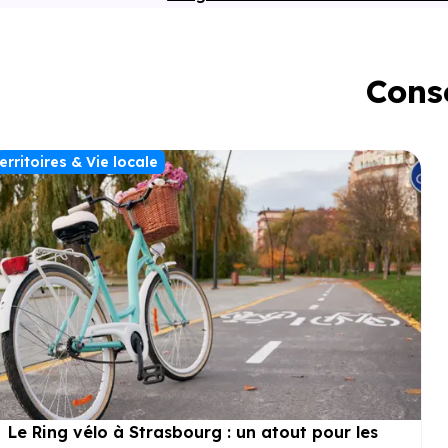
Conse
erritoires & Vie locale
Le Ring vélo à Strasbourg : un atout pour les