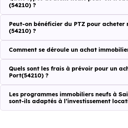
(54210) ?
Le parc résidentiel de Saint-
% de résidences secondaires.
Peut-on bénéficier du PTZ pour acheter 
Avec 61.8 % de propriétaires
(54210) ?
indicateurs complémentaires : 
d'investissement ou d'achat de 
Comment se déroule un achat immobilier
Acheter dans le n
Quels sont les frais à prévoir pour un a
: comparer au-del
Port(54210) ?
À première vue, le
prix au m² 
Les programmes immobiliers neufs à Sai
celui d’un bien ancien. Pourtant
sont-ils adaptés à l’investissement locati
objectivement, il faut regarder
énergétique, sécurité juridique