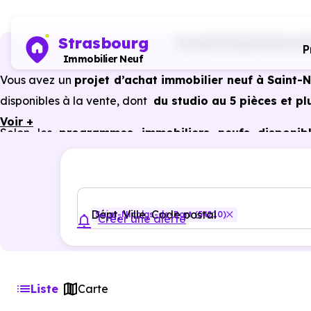
Strasbourg
Accueil
Programmes immo
P
Immobilier Neuf
Vous avez un
projet d’achat immobilier neuf à Saint-
disponibles à la vente, dont
du studio au 5 pièces et pl
Voir +
Selon les
programmes immobiliers neufs disponibl
bénéficier des avantages du neuf :
PTZ, TVA réduite
dan
énergétiques, garanties constructeur, etc.
Dépt, Ville, Code postal
Saint-Nicolas-de-Port (54210)
Créer une alerte
Liste
Carte