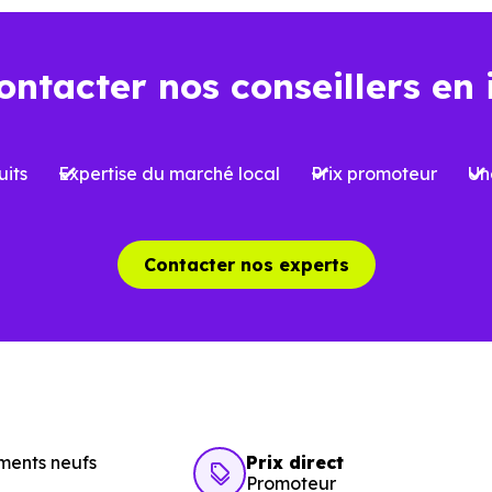
ns l’ancien
Dans le neuf
ontacter nos conseillers en 
Environ
2 à 3 %
, soi
iron
7 à 8 %
du prix d’achat
l’acquisition
its
Expertise du marché local
Prix promoteur
Un
 limitées selon le type de bien et le
Possibilité de bénéfi
et
réduite
, sous conditi
Contacter nos experts
able, avec parfois des travaux à
Logement conforme a
oir
des charges mieux ma
aîchissement, rénovation ou mises
Aucun gros travaux à 
 normes possibles
ments neufs
Prix direct
Promoteur
Garanties constructe