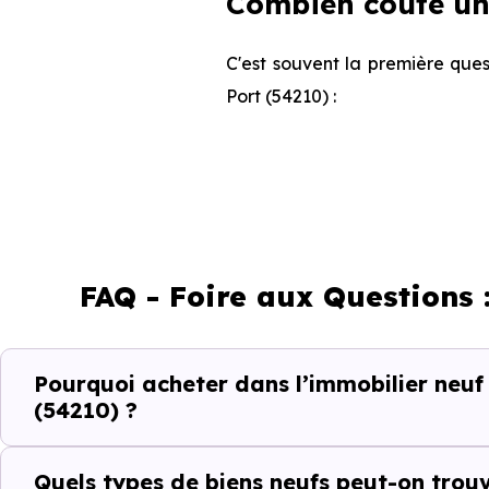
Combien coûte un 
C'est souvent la première ques
Port (54210) :
Appartement
FAQ - Foire aux Questions 
Maison
Pourquoi acheter dans l’immobilier neuf
Ces prix varient selon la lo
(54210) ?
programme. Notre moteur de re
Saint-Nicolas-de-Port (54210) 
Quels types de biens neufs peut-on trou