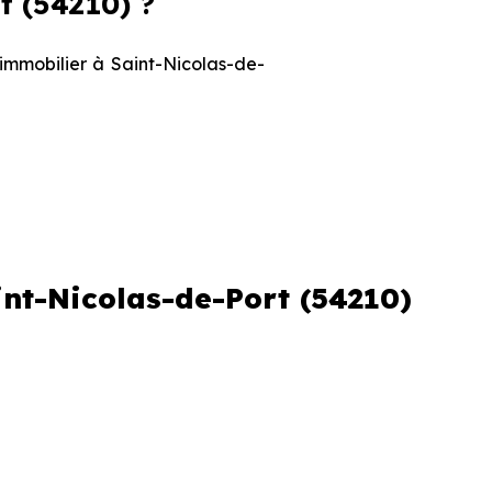
t (54210) ?
 immobilier à Saint-Nicolas-de-
Prix maximum
2 628 € /m²
int-Nicolas-de-Port (54210)
2 783 € /m²
s et le stade d'avancement du
e des programmes disponibles à