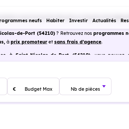
biliers neufs Grand Est
Meurthe-et-Moselle (54)
Saint-
rogrammes neufs
Habiter
Investir
Actualités
Res
Nicolas-de-Port (54210)
? Retrouvez nos
programmes n
us,
à
prix promoteur
et
sans frais d’agence
.
es à Saint-Nicolas-de-Port (54210)
, vous pouvez a
s certains cas, frais de notaire réduits, bonnes perform
€
Budget Max
Nb de pièces