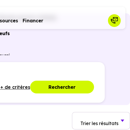
Nicolas-de-Port (54210)
sources
Financer
eufs
ussi
ances
+ de critères
Rechercher
Trier
les résultats