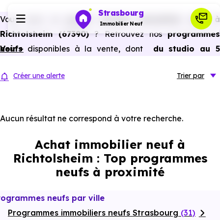
Strasbourg
Vous avez un
projet d’achat immobilier neuf 
Immobilier Neuf
Richtolsheim (67390)
? Retrouvez nos
programme
neufs
Voir +
disponibles à la vente, dont
du studio au 
Programmes neufs
pièces et plus,
à
prix promoteur
et
sans frais
Créer une alerte
Trier
par
d’agence
.
Habiter
Selon les
programmes immobiliers neufs disponible
à Richtolsheim (67390)
, vous pouvez aussi bénéficie
Aucun résultat ne correspond à votre recherche.
Investir
des avantages du neuf :
PTZ, TVA réduite
dans certains
Achat immobilier neuf à
cas, frais de notaire réduits, bonnes performances
Actualités
Richtolsheim : Top programmes
énergétiques, garanties constructeur, etc.
neufs à proximité
Ressources
rogrammes neufs par ville
Programmes immobiliers neufs Strasbourg
Financer
(31)