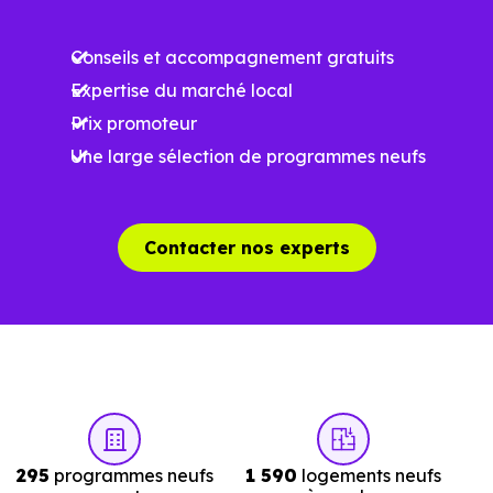
Ces prix varient selon la localisation dans la commune, la
Conseils et accompagnement gratuits
surface, les prestations et le stade d'avancement du
Expertise du marché local
programme. Notre moteur de recherche vous permet
Prix promoteur
d'explorer et de filtrer l'ensemble des programmes
Une large sélection de programmes neufs
disponibles à Richtolsheim (67390) selon votre budget.
Le parc résidentiel de Richtolsheim (67390) se compose
de 11 % d'appartements et 89 % de maisons, dont 4.4 %
Contacter nos experts
de résidences secondaires.
Avec 86.7 % de propriétaires et
[[PourcentageLocataires] % de locataires, Richtolsheim
présente deux indicateurs complémentaires : un marché
de l'accession et un potentiel locatif à prendre en
compte, pour tout projet d'investissement ou d'achat de
295
programmes neufs
1 590
logements neufs
résidence principale..