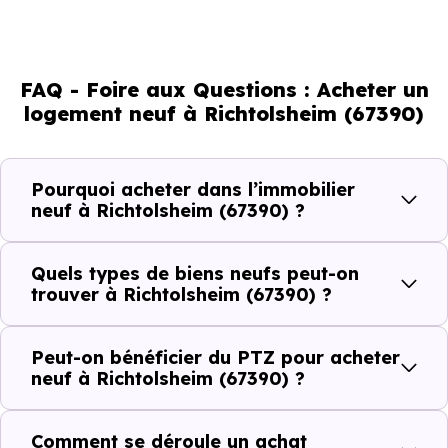
l'attractivité de la commune et du dynamisme de son
marché immobilier. La population se répartit entre 43.65 %
d'adultes (dont 74.9 % d'actifs), 21.69 % de seniors, 16.14
FAQ - Foire aux Questions : Acheter un
% de jeunes et 18.25 % d'enfants. Un profil
logement neuf à Richtolsheim (67390)
démographique qui renseigne directement sur la
demande locative locale et les typologies de biens les
plus recherchées.
Pourquoi acheter dans l’immobilier
neuf à Richtolsheim (67390) ?
Côté cadre de vie, Richtolsheim (67390) dispose de 0
commerces, 0 professions médicales et 1 établissements
Quels types de biens neufs peut-on
scolaires. Des équipements du quotidien qui constituent
trouver à Richtolsheim (67390) ?
autant d'arguments concrets pour habiter ou investir
dans la commune.
Peut-on bénéficier du PTZ pour acheter
neuf à Richtolsheim (67390) ?
Combien coûte un logement à Richtolsheim
Comment se déroule un achat
(67390) ?