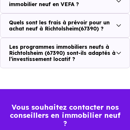
immobilier neuf en VEFA ?
C'est souvent la première question. Voici les repères de
Quels sont les frais à prévoir pour un
prix à connaître pour un achat immobilier à Richtolsheim
achat neuf à Richtolsheim(67390) ?
(67390) :
Les programmes immobiliers neufs à
Richtolsheim (67390) sont-ils adaptés à
Prix
Prix
Prix
l’investissement locatif ?
minimum
moyen
maximum
2 304 €
Appartement
1 706 € /m²
2 829 € /m²
/m²
Vous souhaitez contacter nos
2 228 €
Maison
1 148 € /m²
4 487 € /m²
conseillers en immobilier neuf
/m²
?