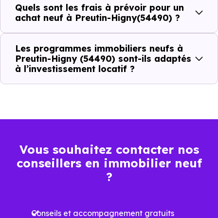
Quels sont les frais à prévoir pour un
(54490) :
achat neuf à Preutin-Higny(54490) ?
Les programmes immobiliers neufs à
Prix
Prix
Prix
Preutin-Higny (54490) sont-ils adaptés
minimum
moyen
maximum
à l’investissement locatif ?
1 815 €
Appartement
1 112 € /m²
3 377 € /m²
/m²
1 793 €
Maison
720 € /m²
2 955 € /m²
Vous souhaitez contacter nos
/m²
conseillers en immobilier neuf
?
Ces prix varient selon la localisation dans la commune, la
surface, les prestations et le stade d'avancement du
Conseils et accompagnement gratuits
programme. Notre moteur de recherche vous permet