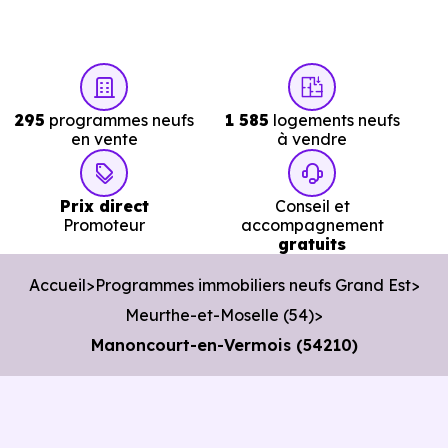
et un potentiel locatif à prendre en compte, pour tout
projet d'investissement ou d'achat de résidence
principale..
295
programmes neufs
1 585
logements neufs
en vente
à vendre
Acheter dans le neuf ou dans l’ancien à
Manoncourt-en-Vermois (54210) :
comparer au-delà du prix au m²
Prix direct
Conseil et
Promoteur
accompagnement
gratuits
À première vue, le
prix au m² d’un logement neuf à
Manoncourt-en-Vermois (54210)
peut sembler plus
Accueil
Programmes immobiliers neufs Grand Est
élevé que celui d’un bien ancien. Pourtant, ce chiffre seul
Meurthe-et-Moselle (54)
ne suffit pas à évaluer le vrai coût d’un achat immobilier.
Manoncourt-en-Vermois (54210)
Pour comparer objectivement, il faut regarder l’ensemble
de l’opération : frais d’acquisition, financement, travaux,
performance énergétique, sécurité juridique et dépenses