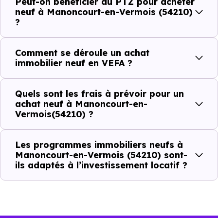
Peut-on bénéficier du PTZ pour acheter
neuf à Manoncourt-en-Vermois (54210)
Combien coûte un logement à Manoncourt-
?
en-Vermois (54210) ?
C'est souvent la première question. Voici les repères de
Comment se déroule un achat
immobilier neuf en VEFA ?
prix à connaître pour un achat immobilier à Manoncourt-
en-Vermois (54210) :
Quels sont les frais à prévoir pour un
achat neuf à Manoncourt-en-
Vermois(54210) ?
Prix
Prix
Prix
minimum
moyen
maximum
Les programmes immobiliers neufs à
Manoncourt-en-Vermois (54210) sont-
1 355 €
ils adaptés à l’investissement locatif ?
Appartement
600 € /m²
2 622 € /m²
/m²
1 914 €
Maison
759 € /m²
2 860 € /m²