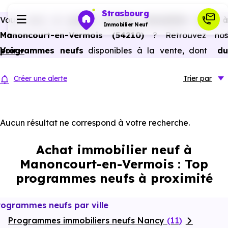
Strasbourg
Vous avez un
projet d’achat immobilier neuf 
Immobilier Neuf
Manoncourt-en-Vermois (54210)
? Retrouvez nos
programmes neufs
Voir +
disponibles à la vente, dont
du
Programmes neufs
studio au 5 pièces et plus,
à
prix promoteur
et
sans
Créer une alerte
Trier
par
frais d’agence
.
Habiter
Selon les
programmes immobiliers neufs disponible
à Manoncourt-en-Vermois (54210)
, vous pouvez auss
Aucun résultat ne correspond à votre recherche.
Investir
bénéficier des avantages du neuf :
PTZ, TVA réduite
Achat immobilier neuf à
dans certains cas, frais de notaire réduits, bonnes
Actualités
Manoncourt-en-Vermois : Top
performances énergétiques, garanties constructeur, etc.
programmes neufs à proximité
Ressources
rogrammes neufs par ville
Programmes immobiliers neufs Nancy
Financer
(11)