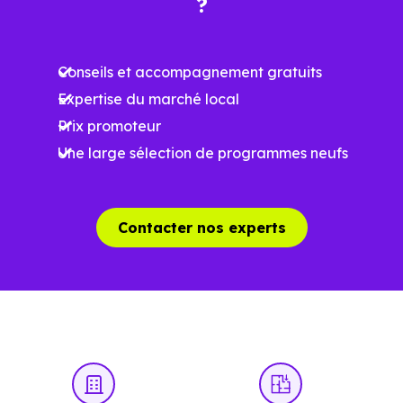
?
surface, les prestations et le stade d'avancement du
programme. Notre moteur de recherche vous permet
Conseils et accompagnement gratuits
d'explorer et de filtrer l'ensemble des programmes
Expertise du marché local
disponibles à Joppécourt (54620) selon votre budget.
Prix promoteur
Le parc résidentiel de Joppécourt (54620) se compose de
Une large sélection de programmes neufs
14 % d'appartements et 86 % de maisons, dont 2.6 % de
résidences secondaires.
Contacter nos experts
Avec 62.9 % de propriétaires et [[PourcentageLocataires]
% de locataires, Joppécourt présente deux indicateurs
complémentaires : un marché de l'accession et un
potentiel locatif à prendre en compte, pour tout projet
d'investissement ou d'achat de résidence principale..