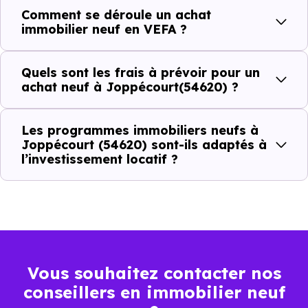
Comment se déroule un achat
C'est souvent la première question. Voici les repères de
immobilier neuf en VEFA ?
prix à connaître pour un achat immobilier à Joppécourt
(54620) :
Quels sont les frais à prévoir pour un
achat neuf à Joppécourt(54620) ?
Prix
Prix
Prix
Les programmes immobiliers neufs à
minimum
moyen
maximum
Joppécourt (54620) sont-ils adaptés à
l’investissement locatif ?
1 819 €
Appartement
885 € /m²
2 496 € /m²
/m²
1 623 €
Maison
648 € /m²
3 228 € /m²
/m²
Vous souhaitez contacter nos
conseillers en immobilier neuf
Ces prix varient selon la localisation dans la commune, la