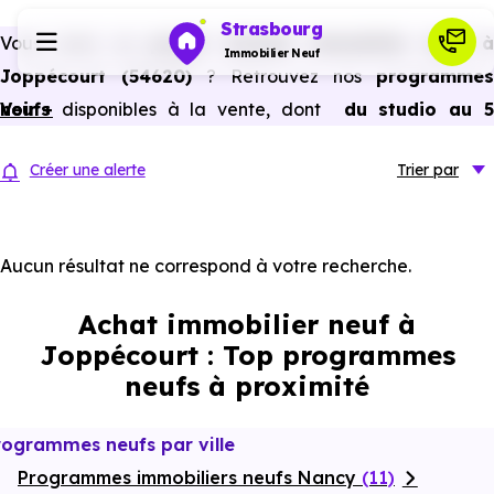
Strasbourg
Vous avez un
projet d’achat immobilier neuf 
Immobilier Neuf
Joppécourt (54620)
? Retrouvez nos
programmes
neufs
Voir +
disponibles à la vente, dont
du studio au 
Programmes neufs
pièces et plus,
à
prix promoteur
et
sans frais
Créer une alerte
Trier
par
d’agence
.
Habiter
Selon les
programmes immobiliers neufs disponible
à Joppécourt (54620)
, vous pouvez aussi bénéficier de
Aucun résultat ne correspond à votre recherche.
Investir
avantages du neuf :
PTZ, TVA réduite
dans certains cas
Achat immobilier neuf à
frais de notaire réduits, bonnes performances
Actualités
Joppécourt : Top programmes
énergétiques, garanties constructeur, etc.
neufs à proximité
Ressources
rogrammes neufs par ville
Programmes immobiliers neufs Nancy
Financer
(11)