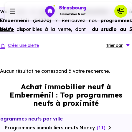
Strasbourg
Vous avez un
projet d’achat immobilier neuf 
Immobilier Neuf
Emberménil (54370)
? Retrouvez nos
programmes
neufs
Voir +
disponibles à la vente, dont
du studio au 
Programmes neufs
pièces et plus,
à
prix promoteur
et
sans frais
Créer une alerte
Trier
par
d’agence
.
Habiter
Selon les
programmes immobiliers neufs disponible
à Emberménil (54370)
, vous pouvez aussi bénéficier de
Aucun résultat ne correspond à votre recherche.
Investir
avantages du neuf :
PTZ, TVA réduite
dans certains cas
Achat immobilier neuf à
frais de notaire réduits, bonnes performances
Actualités
Emberménil : Top programmes
énergétiques, garanties constructeur, etc.
neufs à proximité
Ressources
rogrammes neufs par ville
Programmes immobiliers neufs Nancy
Financer
(11)