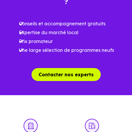
?
surface, les prestations et le stade d'avancement du
programme. Notre moteur de recherche vous permet
Conseils et accompagnement gratuits
d'explorer et de filtrer l'ensemble des programmes
Expertise du marché local
disponibles à Emberménil (54370) selon votre budget.
Prix promoteur
Le parc résidentiel de Emberménil (54370) se compose de
Une large sélection de programmes neufs
11 % d'appartements et 89 % de maisons, dont 2.2 % de
résidences secondaires.
Contacter nos experts
Avec 82.5 % de propriétaires et
[[PourcentageLocataires] % de locataires, Emberménil
présente deux indicateurs complémentaires : un marché
de l'accession et un potentiel locatif à prendre en
compte, pour tout projet d'investissement ou d'achat de
résidence principale..