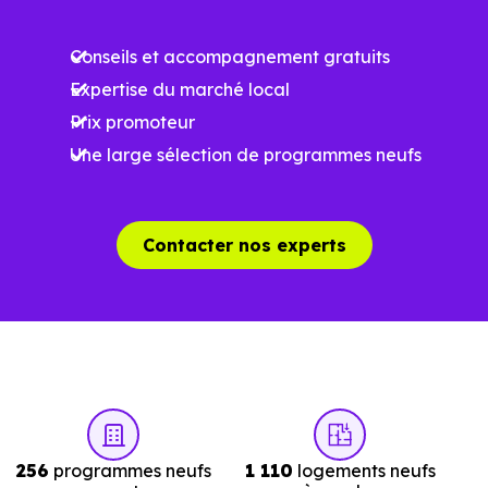
Ces prix varient selon la localisation dans la commune, la
Conseils et accompagnement gratuits
surface, les prestations et le stade d'avancement du
Expertise du marché local
programme. Notre moteur de recherche vous permet
Prix promoteur
d'explorer et de filtrer l'ensemble des programmes
Une large sélection de programmes neufs
disponibles à Eberbach-Seltz (67470) selon votre budget.
Le parc résidentiel de Eberbach-Seltz (67470) se
Contacter nos experts
compose de 5 % d'appartements et 95 % de maisons,
dont 3.3 % de résidences secondaires.
Avec 86.4 % de propriétaires et
[[PourcentageLocataires] % de locataires, Eberbach-
Seltz présente deux indicateurs complémentaires : un
marché de l'accession et un potentiel locatif à prendre en
256
programmes neufs
1 110
logements neufs
compte, pour tout projet d'investissement ou d'achat de