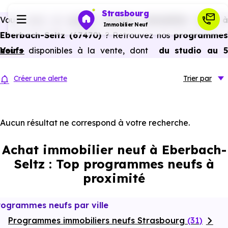
Strasbourg
Vous avez un
projet d’achat immobilier neuf 
Immobilier Neuf
Eberbach-Seltz (67470)
? Retrouvez nos
programme
neufs
Voir +
disponibles à la vente, dont
du studio au 
Programmes neufs
pièces et plus,
à
prix promoteur
et
sans frais
Créer une alerte
Trier
par
d’agence
.
Habiter
Selon les
programmes immobiliers neufs disponible
à Eberbach-Seltz (67470)
, vous pouvez aussi bénéficier
Aucun résultat ne correspond à votre recherche.
Investir
des avantages du neuf :
PTZ, TVA réduite
dans certains
Achat immobilier neuf à Eberbach-
cas, frais de notaire réduits, bonnes performances
Actualités
Seltz : Top programmes neufs à
énergétiques, garanties constructeur, etc.
proximité
Ressources
rogrammes neufs par ville
Programmes immobiliers neufs Strasbourg
Financer
(31)