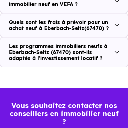
immobilier neuf en VEFA ?
Seltz (67470) ?
C'est souvent la première question. Voici les repères de
Quels sont les frais à prévoir pour un
achat neuf à Eberbach-Seltz(67470) ?
prix à connaître pour un achat immobilier à Eberbach-
Seltz (67470) :
Les programmes immobiliers neufs à
Eberbach-Seltz (67470) sont-ils
adaptés à l’investissement locatif ?
Prix
Prix
Prix
minimum
moyen
maximum
2 052 €
Appartement
1 396 € /m²
2 811 € /m²
/m²
Vous souhaitez contacter nos
conseillers en immobilier neuf
2 094 €
Maison
1 041 € /m²
3 013 € /m²
?
/m²