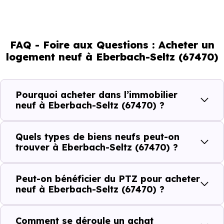
l'attractivité de la commune et du dynamisme de son
marché immobilier. La population se répartit entre 44.34
FAQ - Foire aux Questions : Acheter un
% d'adultes (dont 82.3 % d'actifs), 25.4 % de seniors, 14.78
logement neuf à Eberbach-Seltz (67470)
% de jeunes et 15.47 % d'enfants. Un profil
démographique qui renseigne directement sur la
demande locative locale et les typologies de biens les
Pourquoi acheter dans l’immobilier
plus recherchées.
neuf à Eberbach-Seltz (67470) ?
Côté cadre de vie, Eberbach-Seltz (67470) dispose de 0
Quels types de biens neufs peut-on
commerces, 0 professions médicales et 1 établissements
trouver à Eberbach-Seltz (67470) ?
scolaires. Des équipements du quotidien qui constituent
autant d'arguments concrets pour habiter ou investir
Peut-on bénéficier du PTZ pour acheter
dans la commune.
neuf à Eberbach-Seltz (67470) ?
Comment se déroule un achat
Combien coûte un logement à Eberbach-