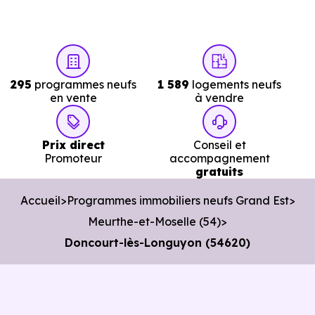
et un potentiel locatif à prendre en compte, pour tout
projet d'investissement ou d'achat de résidence
principale..
295
programmes neufs
1 589
logements neufs
en vente
à vendre
Acheter dans le neuf ou dans l’ancien à
Doncourt-lès-Longuyon (54620) : comparer
au-delà du prix au m²
Prix direct
Conseil et
Promoteur
accompagnement
gratuits
À première vue, le
prix au m² d’un logement neuf à
Doncourt-lès-Longuyon (54620)
peut sembler plus
Accueil
Programmes immobiliers neufs Grand Est
élevé que celui d’un bien ancien. Pourtant, ce chiffre seul
Meurthe-et-Moselle (54)
ne suffit pas à évaluer le vrai coût d’un achat immobilier.
Doncourt-lès-Longuyon (54620)
Pour comparer objectivement, il faut regarder l’ensemble
de l’opération : frais d’acquisition, financement, travaux,
performance énergétique, sécurité juridique et dépenses