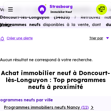
Strasbourg
Vous avez un
projet d’achat immobilier neuf 
Immobilier Neuf
Doncourt-lès-Longuyon (54620)
? Retrouvez nos
programmes neufs
Voir +
disponibles à la vente, dont
du
Programmes neufs
studio au 5 pièces et plus,
à
prix promoteur
et
sans
Créer une alerte
Trier
par
frais d’agence
.
Habiter
Selon les
programmes immobiliers neufs disponible
à Doncourt-lès-Longuyon (54620)
, vous pouvez auss
Aucun résultat ne correspond à votre recherche.
Investir
bénéficier des avantages du neuf :
PTZ, TVA réduite
Achat immobilier neuf à Doncourt-
dans certains cas, frais de notaire réduits, bonnes
Actualités
lès-Longuyon : Top programmes
performances énergétiques, garanties constructeur, etc.
neufs à proximité
Ressources
rogrammes neufs par ville
Programmes immobiliers neufs Nancy
Financer
(11)