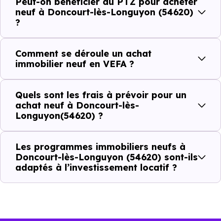
Peut-on bénéficier du PTZ pour acheter
neuf à Doncourt-lès-Longuyon (54620)
Combien coûte un logement à Doncourt-
?
lès-Longuyon (54620) ?
C'est souvent la première question. Voici les repères de
Comment se déroule un achat
immobilier neuf en VEFA ?
prix à connaître pour un achat immobilier à Doncourt-lès-
Longuyon (54620) :
Quels sont les frais à prévoir pour un
achat neuf à Doncourt-lès-
Longuyon(54620) ?
Prix
Prix
Prix
minimum
moyen
maximum
Les programmes immobiliers neufs à
Doncourt-lès-Longuyon (54620) sont-ils
1 616 €
adaptés à l’investissement locatif ?
Appartement
644 € /m²
2 491 € /m²
/m²
2 102 €
Maison
843 € /m²
3 133 € /m²