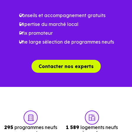
surface, les prestations et le stade d'avancement du
Conseils et accompagnement gratuits
programme. Notre moteur de recherche vous permet
Expertise du marché local
d'explorer et de filtrer l'ensemble des programmes
Prix promoteur
disponibles à Boucq (54200) selon votre budget.
Une large sélection de programmes neufs
Le parc résidentiel de Boucq (54200) se compose de 7 %
d'appartements et 93 % de maisons, dont 3.3 % de
résidences secondaires.
Contacter nos experts
Avec 83.4 % de propriétaires et
[[PourcentageLocataires] % de locataires, Boucq
présente deux indicateurs complémentaires : un marché
de l'accession et un potentiel locatif à prendre en
compte, pour tout projet d'investissement ou d'achat de
résidence principale..
295
programmes neufs
1 589
logements neufs