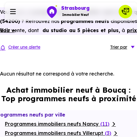
Strasbourg
Vous avez un
projet d’achat immobilier neuf à Boucq
Immobilier Neuf
(54200)
? Retrouvez nos
programmes neufs
disponible
à la vente, dont
Voir +
du studio au 5 pièces et plus,
à
pri
Programmes neufs
promoteur
et
sans frais d’agence
.
Créer une alerte
Trier
par
Selon les
programmes immobiliers neufs disponible
Habiter
à Boucq (54200)
, vous pouvez aussi bénéficier de
avantages du neuf :
PTZ, TVA réduite
dans certains cas
Aucun résultat ne correspond à votre recherche.
Investir
frais de notaire réduits, bonnes performances
Achat immobilier neuf à Boucq :
énergétiques, garanties constructeur, etc.
Actualités
Top programmes neufs à proximité
Ressources
rogrammes neufs par ville
Programmes immobiliers neufs Nancy
(11)
Financer
Programmes immobiliers neufs Villerupt
(3)