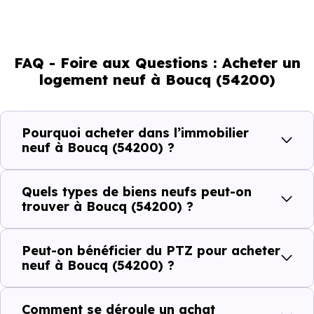
marché immobilier. La population se répartit entre 38.38 %
d'adultes (dont 78.6 % d'actifs), 28.57 % de seniors, 13.73
% de jeunes et 19.05 % d'enfants. Un profil
FAQ - Foire aux Questions : Acheter un
démographique qui renseigne directement sur la
logement neuf à Boucq (54200)
demande locative locale et les typologies de biens les
plus recherchées.
Pourquoi acheter dans l’immobilier
Côté cadre de vie, Boucq (54200) dispose de 1
neuf à Boucq (54200) ?
commerces, 0 professions médicales et 1 établissements
scolaires. Des équipements du quotidien qui constituent
Quels types de biens neufs peut-on
autant d'arguments concrets pour habiter ou investir
trouver à Boucq (54200) ?
dans la commune.
Peut-on bénéficier du PTZ pour acheter
neuf à Boucq (54200) ?
Combien coûte un logement à Boucq
(54200) ?
Comment se déroule un achat