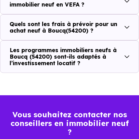
immobilier neuf en VEFA ?
C'est souvent la première question. Voici les repères de
prix à connaître pour un achat immobilier à Boucq
Quels sont les frais à prévoir pour un
(54200) :
achat neuf à Boucq(54200) ?
Les programmes immobiliers neufs à
Prix
Prix
Prix
Boucq (54200) sont-ils adaptés à
l’investissement locatif ?
minimum
moyen
maximum
1 655 €
Appartement
947 € /m²
2 514 € /m²
/m²
1 126 €
Maison
448 € /m²
2 239 € /m²
Vous souhaitez contacter nos
/m²
conseillers en immobilier neuf
?
Ces prix varient selon la localisation dans la commune, la