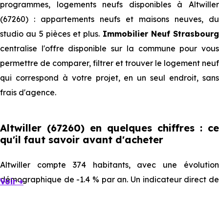
programmes, logements neufs disponibles à Altwiller
(67260) : appartements neufs et maisons neuves, du
studio au 5 pièces et plus.
Immobilier Neuf Strasbourg
centralise l'offre disponible sur la commune pour vous
permettre de comparer, filtrer et trouver le logement neuf
qui correspond à votre projet, en un seul endroit, sans
frais d'agence.
Altwiller (67260) en quelques chiffres : ce
qu'il faut savoir avant d'acheter
Altwiller compte 374 habitants, avec une évolution
démographique de -1.4 % par an. Un indicateur direct de
Voir +
l'attractivité de la commune et du dynamisme de son
marché immobilier. La population se répartit entre 38.77 %