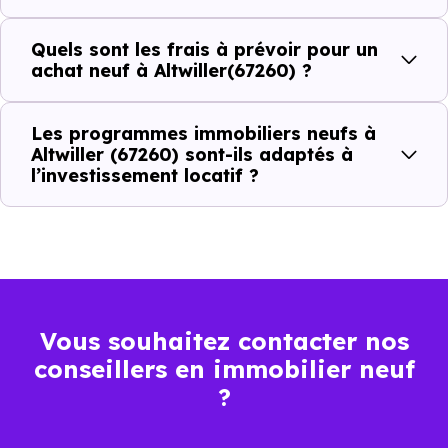
(67260) :
Quels sont les frais à prévoir pour un
achat neuf à Altwiller(67260) ?
Prix
Prix
Prix
Les programmes immobiliers neufs à
minimum
moyen
maximum
Altwiller (67260) sont-ils adaptés à
l’investissement locatif ?
2 275 €
Appartement
1 564 € /m²
3 042 € /m²
/m²
1 433 €
Maison
855 € /m²
2 093 € /m²
/m²
Vous souhaitez contacter nos
conseillers en immobilier neuf
Ces prix varient selon la localisation dans la commune, la
?
surface, les prestations et le stade d'avancement du
programme. Notre moteur de recherche vous permet