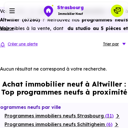
Strasbourg
Vous avez un
projet d’achat immobilier neuf 
Immobilier Neuf
Altwiller (67260)
? Retrouvez nos
programmes neuf
disponibles à la vente, dont
Voir +
du studio au 5 pièces e
Programmes neufs
plus,
à
prix promoteur
et
sans frais d’agence
.
Créer une alerte
Trier
par
Selon les
programmes immobiliers neufs disponible
Habiter
à Altwiller (67260)
, vous pouvez aussi bénéficier de
avantages du neuf :
PTZ, TVA réduite
dans certains cas
Aucun résultat ne correspond à votre recherche.
Investir
frais de notaire réduits, bonnes performances
Achat immobilier neuf à Altwiller :
énergétiques, garanties constructeur, etc.
Actualités
Top programmes neufs à proximité
Ressources
rogrammes neufs par ville
Programmes immobiliers neufs Strasbourg
(31)
Financer
Programmes immobiliers neufs Schiltigheim
(6)