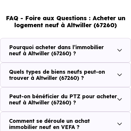
d'adultes (dont 65.3 % d'actifs), 32.35 % de seniors, 15.78 %
de jeunes et 13.1 % d'enfants. Un profil démographique
FAQ - Foire aux Questions : Acheter un
qui renseigne directement sur la demande locative locale
logement neuf à Altwiller (67260)
et les typologies de biens les plus recherchées.
Côté cadre de vie, Altwiller (67260) dispose de 1
Pourquoi acheter dans l’immobilier
commerces, 0 professions médicales et 0 établissements
neuf à Altwiller (67260) ?
scolaires. Des équipements du quotidien qui constituent
autant d'arguments concrets pour habiter ou investir
Quels types de biens neufs peut-on
dans la commune.
trouver à Altwiller (67260) ?
Peut-on bénéficier du PTZ pour acheter
Combien coûte un logement à Altwiller
neuf à Altwiller (67260) ?
(67260) ?
Comment se déroule un achat
C'est souvent la première question. Voici les repères de
immobilier neuf en VEFA ?
prix à connaître pour un achat immobilier à Altwiller